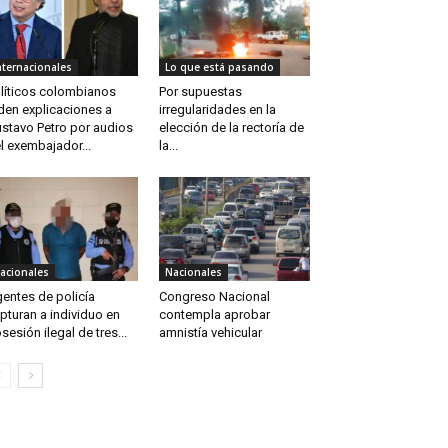
nternacionales
Lo que está pasando
líticos colombianos
Por supuestas
den explicaciones a
irregularidades en la
stavo Petro por audios
elección de la rectoría de
l exembajador...
la...
acionales
Nacionales
entes de policía
Congreso Nacional
pturan a individuo en
contempla aprobar
sesión ilegal de tres...
amnistía vehicular