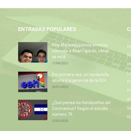
ENTRADAS POPULARES
C
Rely Maradiaga envía emotivo
No
mensaje a Allan Fajardo, «Allan
N
se está...
11/08/2021
In
L
:
Por primera vez, un hondureño
asumirá la gerencia de la EEH
P
30/01/2022
Po
Ac
¿Qué piensa los hondureños del
Sa
Coronavirus? Según el estudio
número 79...
N
27/03/2020