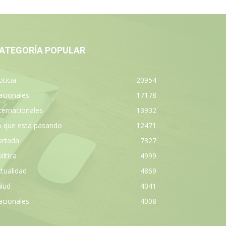
ATEGORÍA POPULAR
ticia
20954
acionales
17178
ternacionales
13932
o que está pasando
12471
ortada
7327
lítica
4999
tualidad
4869
lud
4041
acionales
4008