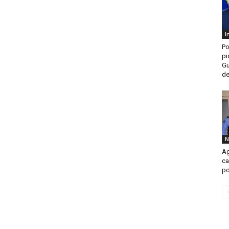
I
Po
pi
Gu
de
N
Ag
ca
po