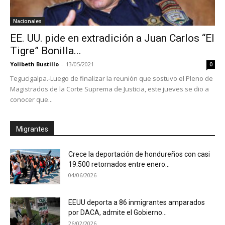
Nacionales
EE. UU. pide en extradición a Juan Carlos “El
Tigre” Bonilla...
Yolibeth Bustillo
-
13/05/2021
0
Tegucigalpa.-Luego de finalizar la reunión que sostuvo el Pleno de
Magistrados de la Corte Suprema de Justicia, este jueves se dio a
conocer que...
Migrantes
Crece la deportación de hondureños con casi
19.500 retornados entre enero...
04/06/2026
EEUU deporta a 86 inmigrantes amparados
por DACA, admite el Gobierno...
26/02/2026