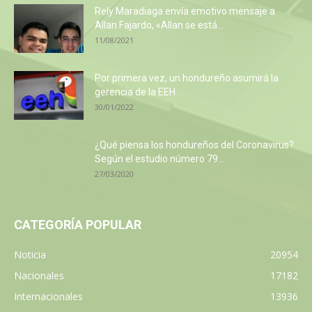
Rely Maradiaga envía emotivo mensaje a
Allan Fajardo, «Allan se está...
11/08/2021
Por primera vez, un hondureño asumirá la
gerencia de la EEH
30/01/2022
¿Qué piensa los hondureños del Coronavirus?
Según el estudio número 79...
27/03/2020
CATEGORÍA POPULAR
Noticia
20954
Nacionales
17182
Internacionales
13936