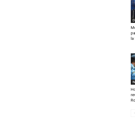
D
Mo
pa
la
N
Ho
re
Ro