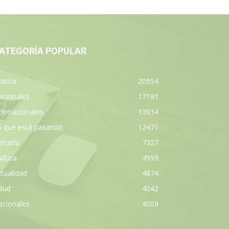
ATEGORÍA POPULAR
ticia
20954
acionales
17181
ternacionales
13934
o que está pasando
12471
ortada
7327
lítica
4999
tualidad
4874
lud
4042
acionales
4009