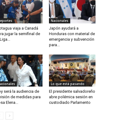
eportes
Nacionales
tagua viaja a Canadá
Japón ayudará a
ra jugar la semifinal de
Honduras con material de
 Liga...
emergencia y subvención
para...
acionales
Lo que está pasando
y será la audiencia de
El presidente salvadoreño
visión de medidas para
abre polémica sesión en
sa Elena...
custodiado Parlamento