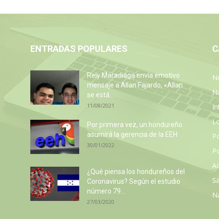
ENTRADAS POPULARES
C
Rely Maradiaga envía emotivo
No
mensaje a Allan Fajardo, «Allan
N
se está...
11/08/2021
In
L
Por primera vez, un hondureño
asumirá la gerencia de la EEH
P
30/01/2022
Po
Ac
z
¿Qué piensa los hondureños del
Sa
Coronavirus? Según el estudio
número 79...
N
27/03/2020