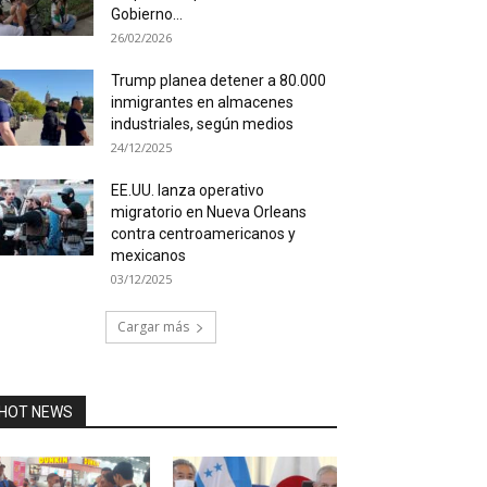
Gobierno...
26/02/2026
Trump planea detener a 80.000
inmigrantes en almacenes
industriales, según medios
24/12/2025
EE.UU. lanza operativo
migratorio en Nueva Orleans
contra centroamericanos y
mexicanos
03/12/2025
Cargar más
HOT NEWS