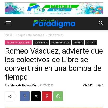
Inicio
Lo que está pasando
Nacionales
Lo que está pasando
Nacionales
Internacionales
Política
Portada
Romeo Vásquez, advierte que
los colectivos de Libre se
convertirán en una bomba de
tiempo
Por
Mesa de Redacción
-
21/05/2023
847
0