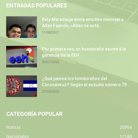
ENTRADAS POPULARES
Rely Maradiaga envía emotivo mensaje a
Allan Fajardo, «Allan se está...
11/08/2021
Por primera vez, un hondureño asumirá la
gerencia de la EEH
30/01/2022
¿Qué piensa los hondureños del
Coronavirus? Según el estudio número 79...
27/03/2020
CATEGORÍA POPULAR
Noticia
20954
Nacionales
17180