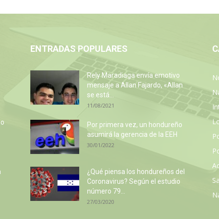
ENTRADAS POPULARES
C
Rely Maradiaga envía emotivo
No
mensaje a Allan Fajardo, «Allan
N
se está...
11/08/2021
In
L
so
Por primera vez, un hondureño
e
asumirá la gerencia de la EEH
P
30/01/2022
Po
Ac
a
¿Qué piensa los hondureños del
Sa
Coronavirus? Según el estudio
número 79...
N
27/03/2020