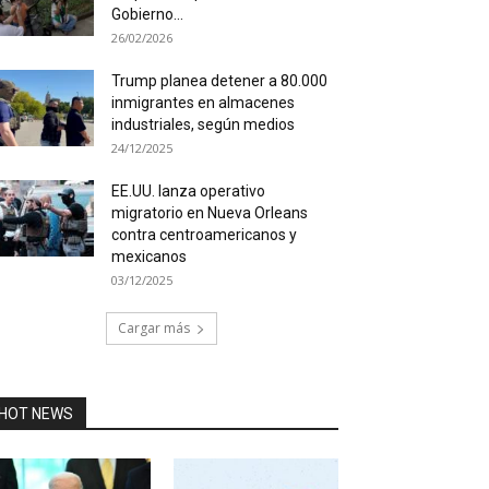
Gobierno...
26/02/2026
Trump planea detener a 80.000
inmigrantes en almacenes
industriales, según medios
24/12/2025
EE.UU. lanza operativo
migratorio en Nueva Orleans
contra centroamericanos y
mexicanos
03/12/2025
Cargar más
HOT NEWS