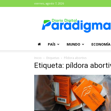
viernes, agosto 7, 2026
Diario
Paradigma
PAÍS
MUNDO
ECONOMÍA
Inicio
Etiquetas
Píldora abortivs
Etiqueta: píldora aborti