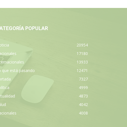
ATEGORÍA POPULAR
ticia
20954
acionales
17180
ternacionales
13933
o que está pasando
12471
ortada
7327
lítica
4999
tualidad
4873
lud
4042
acionales
4008