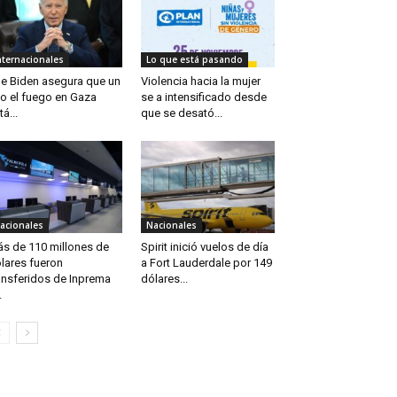
nternacionales
Lo que está pasando
e Biden asegura que un
Violencia hacia la mujer
to el fuego en Gaza
se a intensificado desde
tá...
que se desató...
acionales
Nacionales
s de 110 millones de
Spirit inició vuelos de día
lares fueron
a Fort Lauderdale por 149
ansferidos de Inprema
dólares...
.