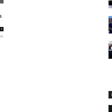
a
0
os