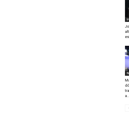
I
Jo
al
es
N
Má
dó
tr
a..