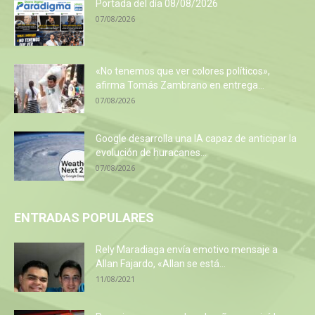
Portada del día 08/08/2026
07/08/2026
«No tenemos que ver colores políticos»,
afirma Tomás Zambrano en entrega...
07/08/2026
Google desarrolla una IA capaz de anticipar la
evolución de huracanes...
07/08/2026
ENTRADAS POPULARES
Rely Maradiaga envía emotivo mensaje a
Allan Fajardo, «Allan se está...
11/08/2021