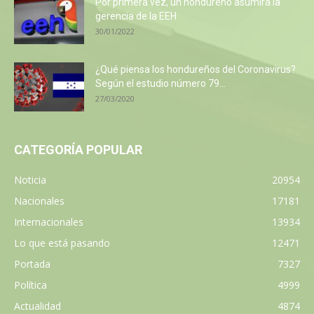
Por primera vez, un hondureño asumirá la
gerencia de la EEH
30/01/2022
¿Qué piensa los hondureños del Coronavirus?
Según el estudio número 79...
27/03/2020
CATEGORÍA POPULAR
Noticia
20954
Nacionales
17181
Internacionales
13934
Lo que está pasando
12471
Portada
7327
Política
4999
Actualidad
4874