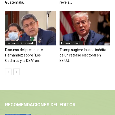
Guatemala...
revela...
Lo que está pasando
Internacionales
Discurso del presidente
Trump sugiere la idea inédita
Hernández sobre “Los
de un retraso electoral en
Cachiros y la DEA” en...
EE.UU.
RECOMENDACIONES DEL EDITOR