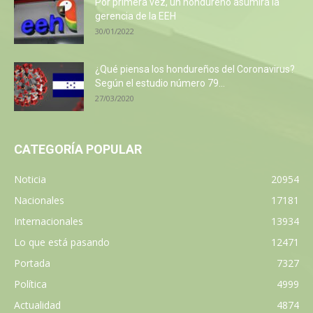
Por primera vez, un hondureño asumirá la
gerencia de la EEH
30/01/2022
¿Qué piensa los hondureños del Coronavirus?
Según el estudio número 79...
27/03/2020
CATEGORÍA POPULAR
Noticia
20954
Nacionales
17181
Internacionales
13934
Lo que está pasando
12471
Portada
7327
Política
4999
Actualidad
4874