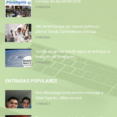
Portada del día 08/08/2026
07/08/2026
«No tenemos que ver colores políticos»,
afirma Tomás Zambrano en entrega...
07/08/2026
Google desarrolla una IA capaz de anticipar la
evolución de huracanes...
07/08/2026
ENTRADAS POPULARES
Rely Maradiaga envía emotivo mensaje a
Allan Fajardo, «Allan se está...
11/08/2021