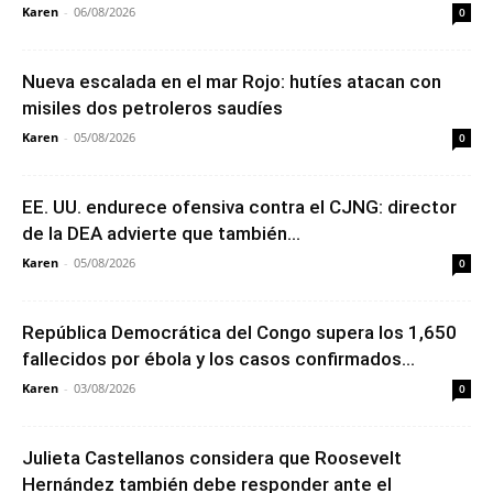
Karen
-
06/08/2026
0
Nueva escalada en el mar Rojo: hutíes atacan con
misiles dos petroleros saudíes
Karen
-
05/08/2026
0
EE. UU. endurece ofensiva contra el CJNG: director
de la DEA advierte que también...
Karen
-
05/08/2026
0
República Democrática del Congo supera los 1,650
fallecidos por ébola y los casos confirmados...
Karen
-
03/08/2026
0
Julieta Castellanos considera que Roosevelt
Hernández también debe responder ante el