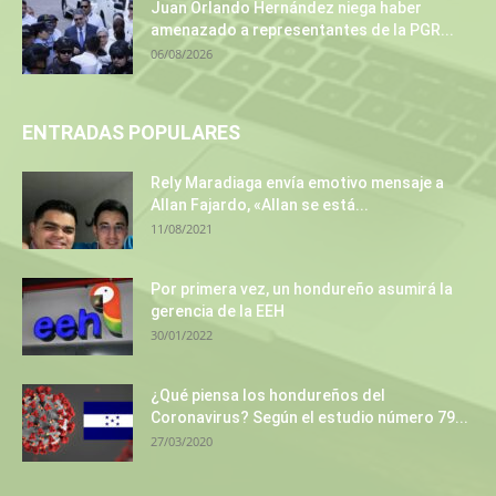
Juan Orlando Hernández niega haber
amenazado a representantes de la PGR...
06/08/2026
ENTRADAS POPULARES
Rely Maradiaga envía emotivo mensaje a
Allan Fajardo, «Allan se está...
11/08/2021
Por primera vez, un hondureño asumirá la
gerencia de la EEH
30/01/2022
¿Qué piensa los hondureños del
Coronavirus? Según el estudio número 79...
27/03/2020