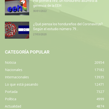
Por primera vez, un hondureño asumirá la
gerencia de la EEH
30/01/2022
¿Qué piensa los hondureños del Coronavirus?
Según el estudio número 79...
27/03/2020
CATEGORÍA POPULAR
Noticia
20954
Nacionales
17182
Internacionales
13935
Lo que está pasando
12471
Portada
7327
Política
4999
Actualidad
4874