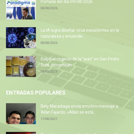
Portada del día 09/08/2026
08/08/2026
La IA logra diseñar virus inexistentes en la
naturaleza y enciende...
08/08/2026
Golpe al negocio de la “wax” en San Pedro
Sula: decomisan...
08/08/2026
ENTRADAS POPULARES
Rely Maradiaga envía emotivo mensaje a
Allan Fajardo, «Allan se está...
11/08/2021