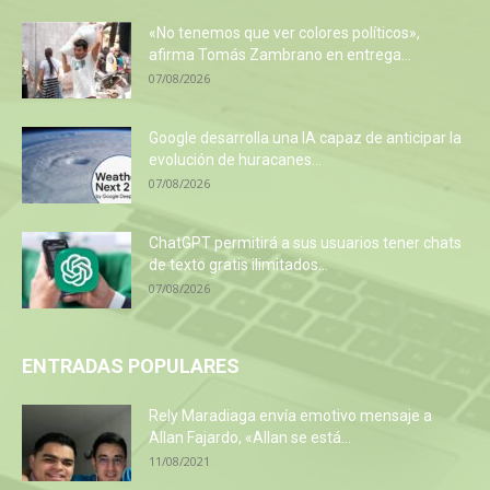
«No tenemos que ver colores políticos»,
afirma Tomás Zambrano en entrega...
07/08/2026
Google desarrolla una IA capaz de anticipar la
evolución de huracanes...
07/08/2026
ChatGPT permitirá a sus usuarios tener chats
de texto gratis ilimitados...
07/08/2026
ENTRADAS POPULARES
Rely Maradiaga envía emotivo mensaje a
Allan Fajardo, «Allan se está...
11/08/2021