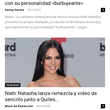
con su personalidad «burbujeante»
Fanny Varela
-
22/11/2021
0
Miami.- La cantante dominicana de música urbana Natti Natasha
presentó su propio champán, producido en Bordeaux (Francia) y
que representa su personalidad "burbujeante", según...
Farándula
Natti Natasha lanza remezcla y video de
sencillo junto a Quiles...
Mesa de Redacciòn
-
09/10/2020
0