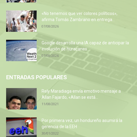
«No tenemos que ver colores políticos»,
afirma Tomás Zambrano en entrega...
07/08/2026
Google desarrolla una IA capaz de anticipar la
evolución de huracanes...
07/08/2026
ENTRADAS POPULARES
Rely Maradiaga envía emotivo mensaje a
Allan Fajardo, «Allan se está...
11/08/2021
Por primera vez, un hondureño asumirá la
gerencia de la EEH
30/01/2022