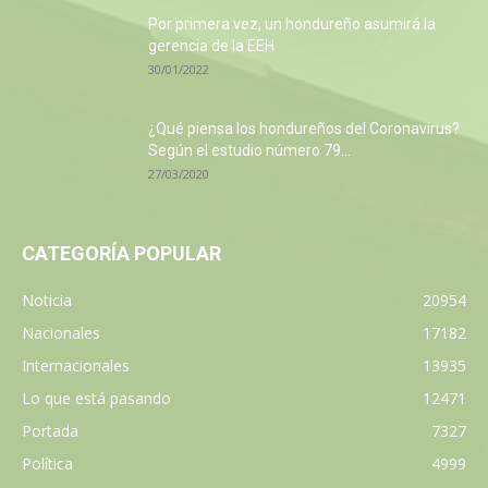
Por primera vez, un hondureño asumirá la
gerencia de la EEH
30/01/2022
¿Qué piensa los hondureños del Coronavirus?
Según el estudio número 79...
27/03/2020
CATEGORÍA POPULAR
Noticia
20954
Nacionales
17182
Internacionales
13935
Lo que está pasando
12471
Portada
7327
Política
4999