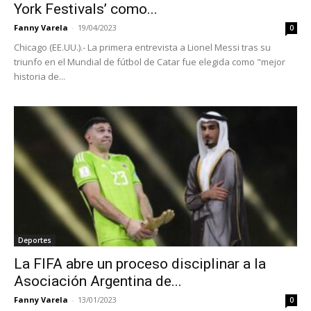
York Festivals’ como...
Fanny Varela
-
19/04/2023
0
Chicago (EE.UU.).- La primera entrevista a Lionel Messi tras su
triunfo en el Mundial de fútbol de Catar fue elegida como "mejor
historia de...
Deportes
La FIFA abre un proceso disciplinar a la
Asociación Argentina de...
Fanny Varela
-
13/01/2023
0