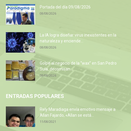
Portada del día 09/08/2026
08/08/2026
La IA logra diseñar virus inexistentes en la
naturaleza y enciende...
08/08/2026
Golpe al negocio de la “wax” en San Pedro
Sula: decomisan...
08/08/2026
ENTRADAS POPULARES
Rely Maradiaga envía emotivo mensaje a
Allan Fajardo, «Allan se está...
11/08/2021