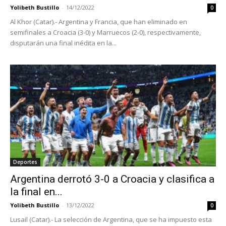
Yolibeth Bustillo
-
14/12/2022
0
Al Khor (Catar).- Argentina y Francia, que han eliminado en
semifinales a Croacia (3-0) y Marruecos (2-0), respectivamente,
disputarán una final inédita en la...
Deportes
Argentina derrotó 3-0 a Croacia y clasifica a
la final en...
Yolibeth Bustillo
-
13/12/2022
0
Lusail (Catar).- La selección de Argentina, que se ha impuesto esta