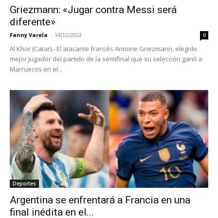
Griezmann: «Jugar contra Messi será
diferente»
Fanny Varela
-
14/12/2022
0
Al Khor (Catar).- El atacante francés Antoine Griezmann, elegido
mejor jugador del partido de la semifinal que su selección ganó a
Marruecos en el...
Deportes
Argentina se enfrentará a Francia en una
final inédita en el...