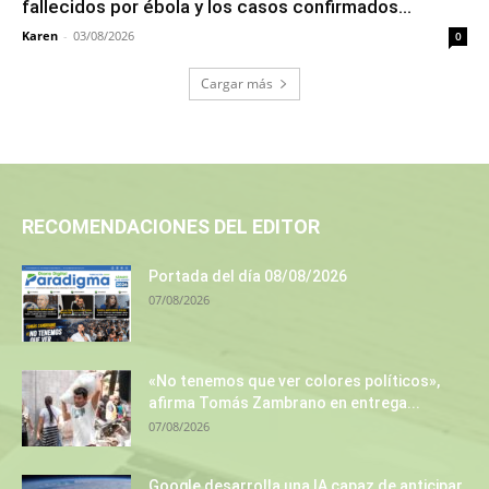
fallecidos por ébola y los casos confirmados...
Karen
-
03/08/2026
0
Cargar más
RECOMENDACIONES DEL EDITOR
Portada del día 08/08/2026
07/08/2026
«No tenemos que ver colores políticos»,
afirma Tomás Zambrano en entrega...
07/08/2026
Google desarrolla una IA capaz de anticipar