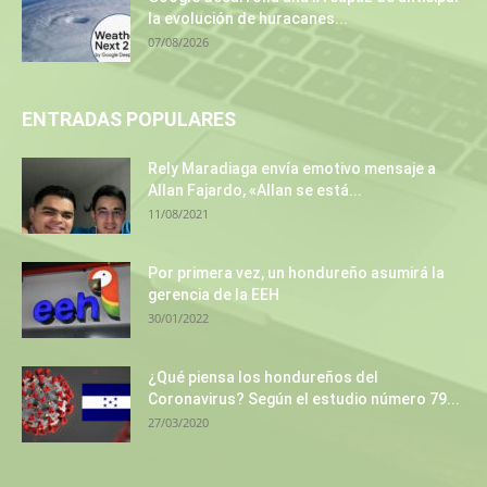
la evolución de huracanes...
07/08/2026
ENTRADAS POPULARES
Rely Maradiaga envía emotivo mensaje a
Allan Fajardo, «Allan se está...
11/08/2021
Por primera vez, un hondureño asumirá la
gerencia de la EEH
30/01/2022
¿Qué piensa los hondureños del
Coronavirus? Según el estudio número 79...
27/03/2020