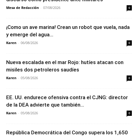
Mesa de Redacción
-
07/08/2026
0
¡Como un ave marina! Crean un robot que vuela, nada
y emerge del agua...
Karen
-
06/08/2026
0
Nueva escalada en el mar Rojo: hutíes atacan con
misiles dos petroleros saudíes
Karen
-
05/08/2026
0
EE. UU. endurece ofensiva contra el CJNG: director
de la DEA advierte que también...
Karen
-
05/08/2026
0
República Democrática del Congo supera los 1,650