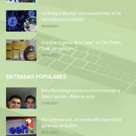
La IA logra diseñar virus inexistentes en la
naturaleza y enciende...
08/08/2026
Golpe al negocio de la “wax” en San Pedro
Sula: decomisan...
08/08/2026
ENTRADAS POPULARES
Rely Maradiaga envía emotivo mensaje a
Allan Fajardo, «Allan se está...
11/08/2021
Por primera vez, un hondureño asumirá la
gerencia de la EEH
30/01/2022