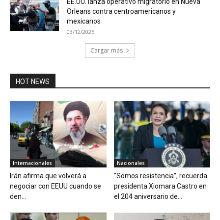
EE.UU. lanza operativo migratorio en Nueva
Orleans contra centroamericanos y
mexicanos
03/12/2025
Cargar más
HOT NEWS
Internacionales
Nacionales
Irán afirma que volverá a
“Somos resistencia”, recuerda
negociar con EEUU cuando se
presidenta Xiomara Castro en
den...
el 204 aniversario de...