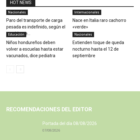
HOT NEWS
Nacionales
Internacionales
Paro del transporte de carga
Nace en Italia raro cachorro
pesada es indefinido, según el
«verde»
presidente...
Educación
Nacionales
Niños hondureños deben
Extienden toque de queda
volver a escuelas hasta estar
nocturno hasta el 12 de
vacunados, dice pediatra
septiembre
RECOMENDACIONES DEL EDITOR
Portada del día 08/08/2026
07/08/2026