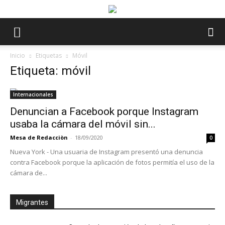
Inicio
Etiquetas
Móvil
Etiqueta: móvil
Internacionales
Denuncian a Facebook porque Instagram
usaba la cámara del móvil sin...
Mesa de Redacciòn
-
18/09/2020
0
Nueva York - Una usuaria de Instagram presentó una denuncia
contra Facebook porque la aplicación de fotos permitía el uso de la
cámara de...
Migrantes