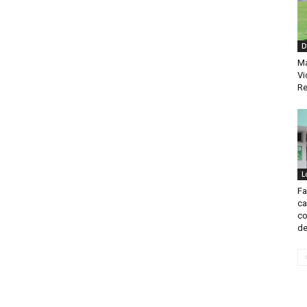
D
Ma
Vi
Re
L
Fa
ca
co
del