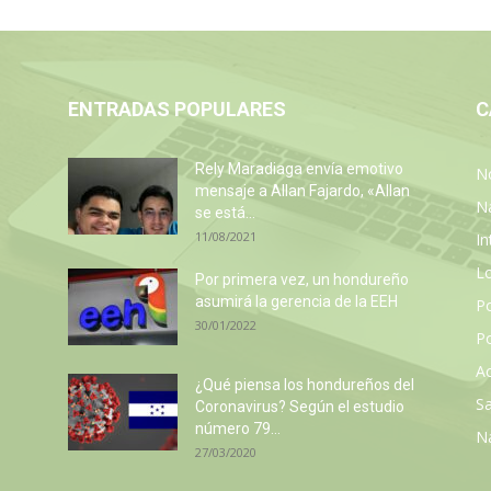
ENTRADAS POPULARES
C
Rely Maradiaga envía emotivo
No
mensaje a Allan Fajardo, «Allan
N
se está...
11/08/2021
In
L
Por primera vez, un hondureño
asumirá la gerencia de la EEH
P
30/01/2022
Po
Ac
z
¿Qué piensa los hondureños del
Sa
Coronavirus? Según el estudio
número 79...
N
27/03/2020