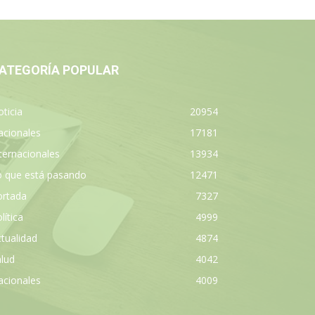
ATEGORÍA POPULAR
ticia
20954
acionales
17181
ternacionales
13934
o que está pasando
12471
ortada
7327
lítica
4999
tualidad
4874
lud
4042
acionales
4009