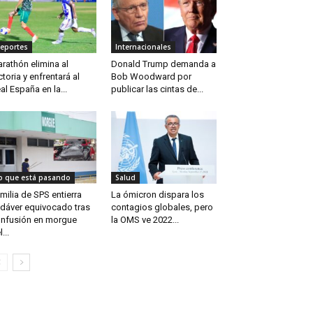
eportes
Internacionales
rathón elimina al
Donald Trump demanda a
ctoria y enfrentará al
Bob Woodward por
al España en la...
publicar las cintas de...
o que está pasando
Salud
milia de SPS entierra
La ómicron dispara los
dáver equivocado tras
contagios globales, pero
nfusión en morgue
la OMS ve 2022...
...