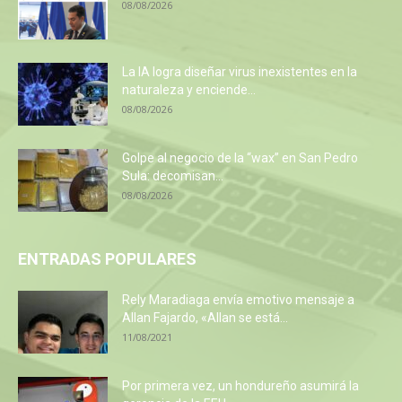
08/08/2026
La IA logra diseñar virus inexistentes en la
naturaleza y enciende...
08/08/2026
Golpe al negocio de la “wax” en San Pedro
Sula: decomisan...
08/08/2026
ENTRADAS POPULARES
Rely Maradiaga envía emotivo mensaje a
Allan Fajardo, «Allan se está...
11/08/2021
Por primera vez, un hondureño asumirá la