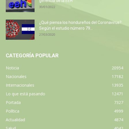
gerencia de la EEH
30/01/2022
¿Qué piensa los hondureños del Coronavirus?
Según el estudio número 79...
27/03/2020
CATEGORÍA POPULAR
Noticia
20954
Nacionales
17182
Internacionales
13935
Lo que está pasando
12471
Portada
7327
Política
4999
Actualidad
4874
Salud
4042