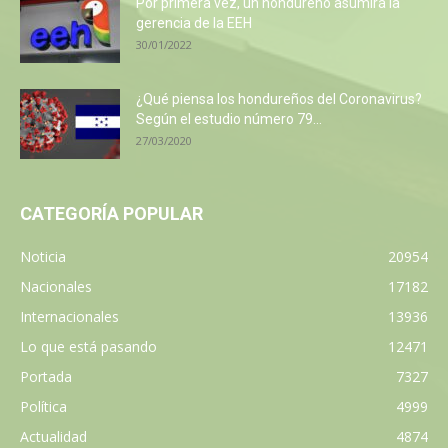
Por primera vez, un hondureño asumirá la
gerencia de la EEH
30/01/2022
¿Qué piensa los hondureños del Coronavirus?
Según el estudio número 79...
27/03/2020
CATEGORÍA POPULAR
Noticia
20954
Nacionales
17182
Internacionales
13936
Lo que está pasando
12471
Portada
7327
Política
4999
Actualidad
4874