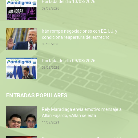
Portada del día 10/08/2026
09/08/2026
Irán rompe negociaciones con EE. UU. y
condiciona reapertura del estrecho...
09/08/2026
Portada del día 09/08/2026
08/08/2026
ENTRADAS POPULARES
Rely Maradiaga envía emotivo mensaje a
Allan Fajardo, «Allan se está...
11/08/2021