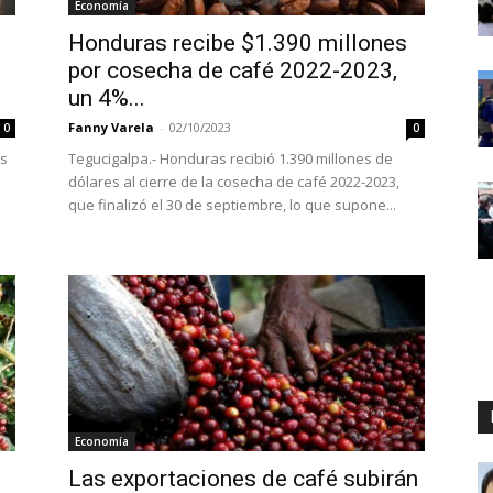
Economía
Honduras recibe $1.390 millones
por cosecha de café 2022-2023,
un 4%...
Fanny Varela
-
02/10/2023
0
0
as
Tegucigalpa.- Honduras recibió 1.390 millones de
dólares al cierre de la cosecha de café 2022-2023,
que finalizó el 30 de septiembre, lo que supone...
Economía
Las exportaciones de café subirán