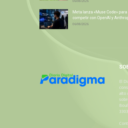
06/08/2026
Meta lanza «Muse Code» para
competir con OpenAI y Anthro
06/08/2026
SO
El D
cons
alto
sobre
Boul
3303
Cont