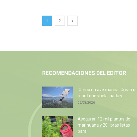
1
2
RECOMENDACIONES DEL EDITOR
¡Como un ave marina! Crean u
robot que vuela, nada y...
06/08/2026
Aseguran 12 mil plantas de
marihuana y 20 libras listas
para...