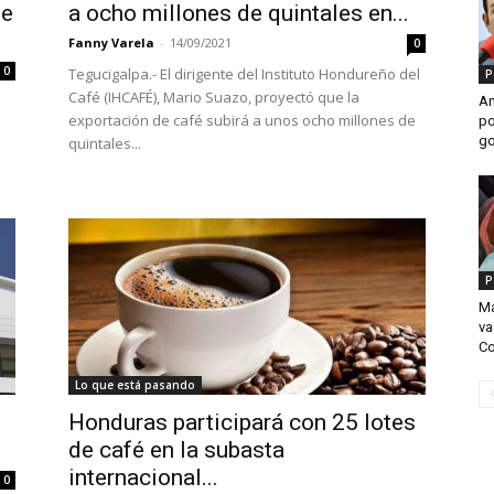
de
a ocho millones de quintales en...
Fanny Varela
-
14/09/2021
0
0
Tegucigalpa.- El dirigente del Instituto Hondureño del
P
Café (IHCAFÉ), Mario Suazo, proyectó que la
An
exportación de café subirá a unos ocho millones de
po
go
quintales...
P
Ma
va
Co
Lo que está pasando
Honduras participará con 25 lotes
de café en la subasta
internacional...
0