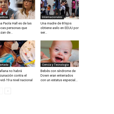
olítica
Internacionales
a Paola Hall es de las
Una madre de 8 hijos
cas personas que
obtiene asilo en EEUU por
zan de...
ser...
ortada
Ciencia y Tecnología
ñana no habrá
Bebés con síndrome de
cunación contra el
Down eran enterrados
vid-19 a nivel nacional
con un estatus especial...