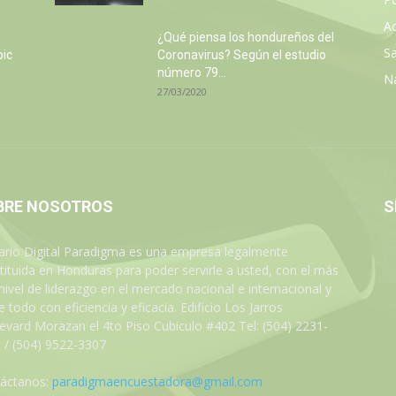
Ac
¿Qué piensa los hondureños del
Sa
pic
Coronavirus? Según el estudio
número 79...
N
27/03/2020
BRE NOSOTROS
S
iario Digital Paradigma es una empresa legalmente
tituida en Honduras para poder servirle a usted, con el más
 nivel de liderazgo en el mercado nacional e internacional y
 todo con eficiencia y eficacia. Edificio Los Jarros
evard Morazan el 4to Piso Cubiculo #402 Tel: (504) 2231-
 / (504) 9522-3307
áctanos:
paradigmaencuestadora@gmail.com