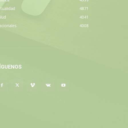
tualidad
4871
lud
4041
acionales
4008
ÍGUENOS