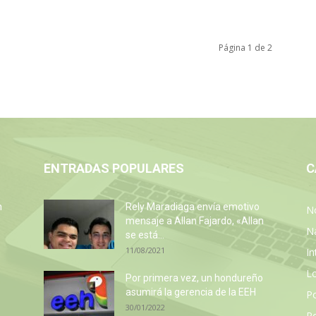
Página 1 de 2
ENTRADAS POPULARES
C
n
Rely Maradiaga envía emotivo
No
mensaje a Allan Fajardo, «Allan
N
se está...
11/08/2021
In
L
Por primera vez, un hondureño
asumirá la gerencia de la EEH
P
30/01/2022
Po