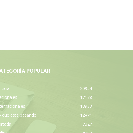
ATEGORÍA POPULAR
ticia
20954
acionales
17178
ternacionales
13933
o que está pasando
12471
ortada
7327
lítica
4999