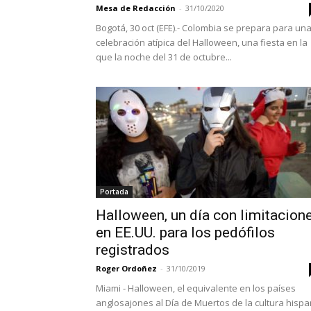
Mesa de Redacción
-
31/10/2020
Bogotá, 30 oct (EFE).- Colombia se prepara para un
celebración atípica del Halloween, una fiesta en la
que la noche del 31 de octubre...
Portada
Halloween, un día con limitacion
en EE.UU. para los pedófilos
registrados
Roger Ordoñez
-
31/10/2019
Miami - Halloween, el equivalente en los países
anglosajones al Día de Muertos de la cultura hisp