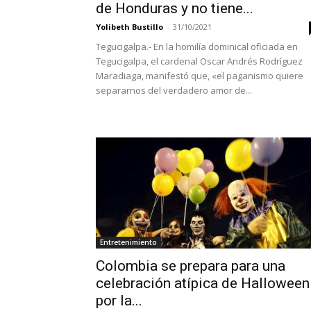
de Honduras y no tiene...
Yolibeth Bustillo
-
31/10/2021
Tegucigalpa.- En la homilía dominical oficiada en
Tegucigalpa, el cardenal Oscar Andrés Rodríguez
Maradiaga, manifestó que, «el paganismo quiere
separarnos del verdadero amor de...
Entretenimiento
Colombia se prepara para una
celebración atípica de Halloween
por la...