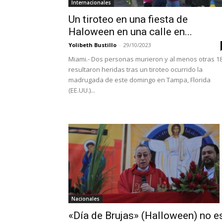
Internacionales
Un tiroteo en una fiesta de
Haloween en una calle en...
Yolibeth Bustillo
-
29/10/2023
Miami.- Dos personas murieron y al menos otras 1
resultaron heridas tras un tiroteo ocurrido la
madrugada de este domingo en Tampa, Florida
(EE.UU.)...
Nacionales
«Día de Brujas» (Halloween) no e