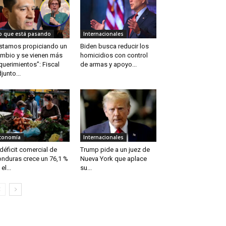
o que está pasando
Internacionales
stamos propiciando un
Biden busca reducir los
mbio y se vienen más
homicidios con control
querimientos”: Fiscal
de armas y apoyo...
junto...
conomía
Internacionales
 déficit comercial de
Trump pide a un juez de
nduras crece un 76,1 %
Nueva York que aplace
el...
su...