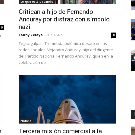
Lo que está pasando
Critican a hijo de Fernando
Anduray por disfraz con símbolo
nazi
0
Fanny Zelaya
-
01/11/2021
0
8
Tegucigalpa. - Tremenda polémica desató en las
redes sociales Alejandro Anduray, hijo del dirigente
del Partido Nacional Fernando Anduray, quien en la
celebración de...
Noticia
s
Tercera misión comercial a la