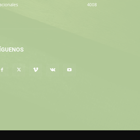
acionales
4008
ÍGUENOS