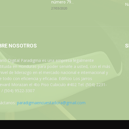
número 79...
N
27/03/2020
BRE NOSOTROS
S
iario Digital Paradigma es una empresa legalmente
tituida en Honduras para poder servirle a usted, con el más
 nivel de liderazgo en el mercado nacional e internacional y
 todo con eficiencia y eficacia. Edificio Los Jarros
evard Morazan el 4to Piso Cubiculo #402 Tel: (504) 2231-
 / (504) 9522-3307
áctanos:
paradigmaencuestadora@gmail.com