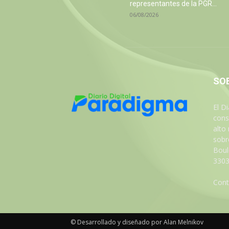
representantes de la PGR...
06/08/2026
SO
El D
cons
alto
sobre
Boul
3303
Cont
© Desarrollado y diseñado por Alan Melnikov