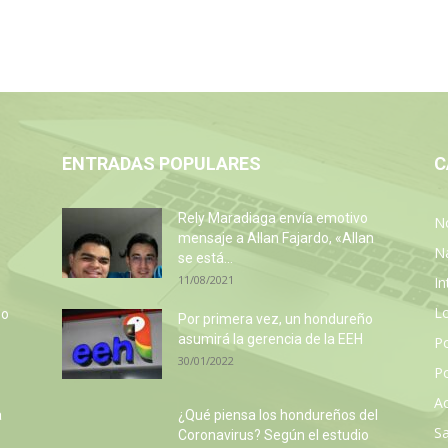
ENTRADAS POPULARES
C
Rely Maradiaga envía emotivo
No
mensaje a Allan Fajardo, «Allan
N
se está...
11/08/2021
In
L
so
Por primera vez, un hondureño
e
asumirá la gerencia de la EEH
P
30/01/2022
Po
Ac
a
¿Qué piensa los hondureños del
Sa
Coronavirus? Según el estudio