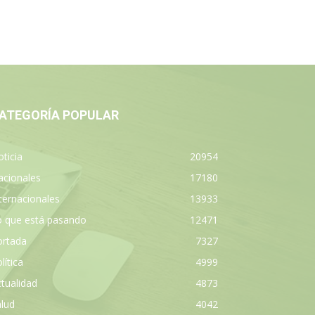
ATEGORÍA POPULAR
ticia
20954
acionales
17180
ternacionales
13933
o que está pasando
12471
ortada
7327
lítica
4999
tualidad
4873
lud
4042