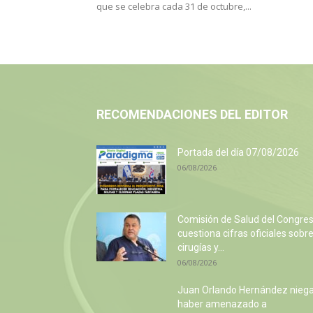
que se celebra cada 31 de octubre,...
RECOMENDACIONES DEL EDITOR
Portada del día 07/08/2026
06/08/2026
Comisión de Salud del Congre
cuestiona cifras oficiales sobr
cirugías y...
06/08/2026
Juan Orlando Hernández nieg
haber amenazado a