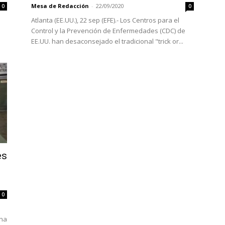
Mesa de Redacción
-
22/09/2020
0
0
a
Atlanta (EE.UU.), 22 sep (EFE).- Los Centros para el
Control y la Prevención de Enfermedades (CDC) de
EE.UU. han desaconsejado el tradicional "trick or...
es
0
ana