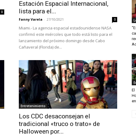
Estación Espacial Internacional,
lista para el...
0
Fanny Varela
-
27/10/2021
0
L
Miami.- La agencia espacial estadounidense NASA
“E
ca
confirmó este miércoles que todo está listo para el
re
lanzamiento del próximo domingo desde Cabo
Ad
Cañaveral (Florida) de...
E
El
Ho
en 
Entretenimiento
Los CDC desaconsejan el
tradicional «truco o trato» de
Halloween por...