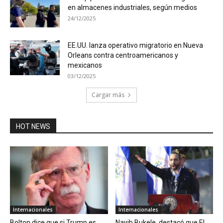
en almacenes industriales, según medios
24/12/2025
EE.UU. lanza operativo migratorio en Nueva
Orleans contra centroamericanos y
mexicanos
03/12/2025
Cargar más
HOT NEWS
Internacionales
Internacionales
Bolton dice que si Trump es
Nayib Bukele, destacó que El