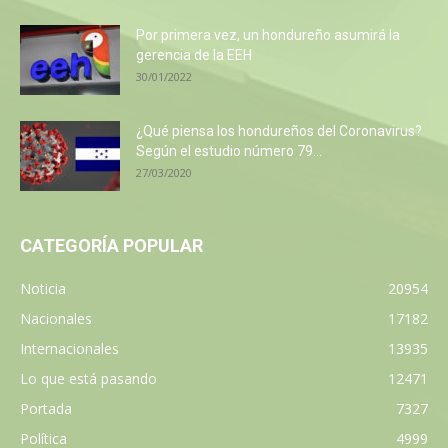
Por primera vez, un hondureño asumirá la
gerencia de la EEH
30/01/2022
¿Qué piensa los hondureños del Coronavirus?
Según el estudio número 79...
27/03/2020
CATEGORÍA POPULAR
Noticia
20954
Nacionales
17182
Internacionales
13935
Lo que está pasando
12471
Portada
7327
Política
4999