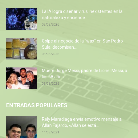
La IA logra diseñar virus inexistentes en la
naturaleza y enciende...
08/08/2026
Golpe al negocio de la “wax” en San Pedro
Sula: decomisan...
08/08/2026
Muere Jorge Messi, padre de Lionel Messi, a
los 68 años...
08/08/2026
ENTRADAS POPULARES
Rely Maradiaga envía emotivo mensaje a
Allan Fajardo, «Allan se está...
11/08/2021