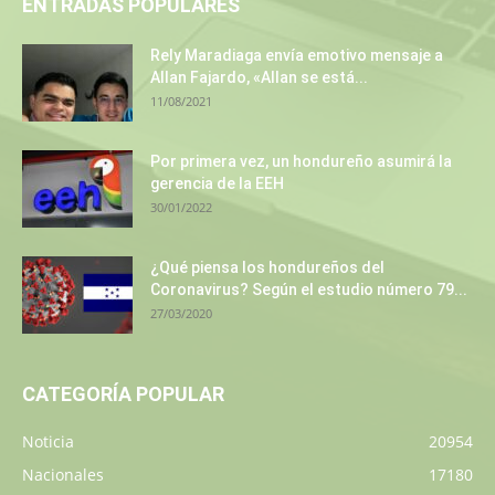
ENTRADAS POPULARES
Rely Maradiaga envía emotivo mensaje a
Allan Fajardo, «Allan se está...
11/08/2021
Por primera vez, un hondureño asumirá la
gerencia de la EEH
30/01/2022
¿Qué piensa los hondureños del
Coronavirus? Según el estudio número 79...
27/03/2020
CATEGORÍA POPULAR
Noticia
20954
Nacionales
17180