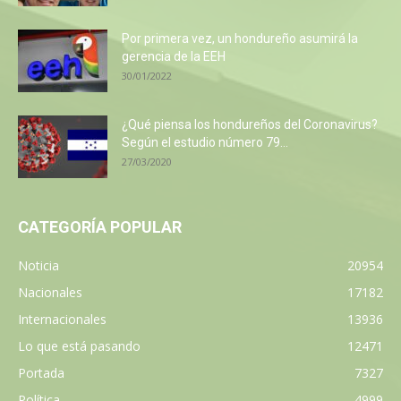
Por primera vez, un hondureño asumirá la
gerencia de la EEH
30/01/2022
¿Qué piensa los hondureños del Coronavirus?
Según el estudio número 79...
27/03/2020
CATEGORÍA POPULAR
Noticia
20954
Nacionales
17182
Internacionales
13936
Lo que está pasando
12471
Portada
7327
Política
4999