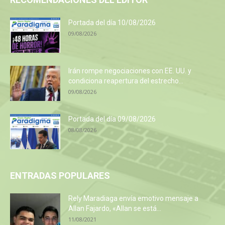
Portada del día 10/08/2026
09/08/2026
Irán rompe negociaciones con EE. UU. y
condiciona reapertura del estrecho...
09/08/2026
Portada del día 09/08/2026
08/08/2026
ENTRADAS POPULARES
Rely Maradiaga envía emotivo mensaje a
Allan Fajardo, «Allan se está...
11/08/2021