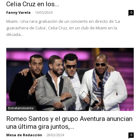
Celia Cruz en los...
Fanny Varela
-
16/05/2024
0
Miami.- Una rara grabación de un concierto en directo de 'La
guarachera de Cuba', Celia Cruz, en un club de Miami en la
década...
Entretenimiento
Romeo Santos y el grupo Aventura anuncian
una última gira juntos,...
Mesa de Redacción
-
28/02/2024
0