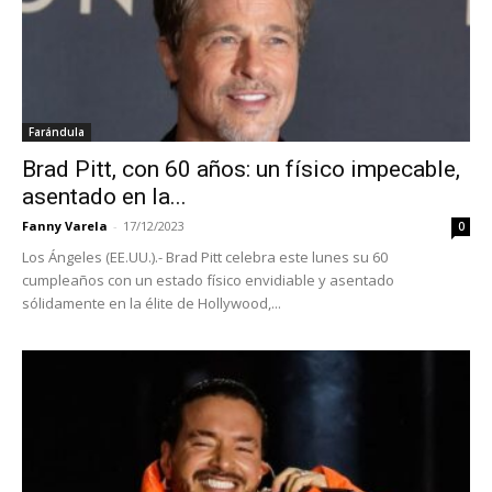
Farándula
Brad Pitt, con 60 años: un físico impecable,
asentado en la...
Fanny Varela
-
17/12/2023
0
Los Ángeles (EE.UU.).- Brad Pitt celebra este lunes su 60
cumpleaños con un estado físico envidiable y asentado
sólidamente en la élite de Hollywood,...