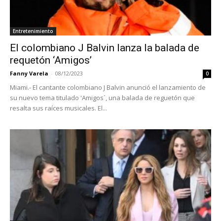
Entretenimiento
El colombiano J Balvin lanza la balada de
requetón ‘Amigos’
Fanny Varela
-
08/12/2023
0
Miami.- El cantante colombiano J Balvin anunció el lanzamiento de
su nuevo tema titulado 'Amigos´, una balada de reguetón que
resalta sus raíces musicales. El...