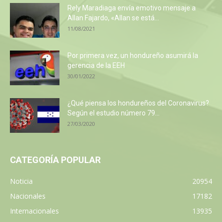
Rely Maradiaga envía emotivo mensaje a
Allan Fajardo, «Allan se está...
11/08/2021
Por primera vez, un hondureño asumirá la
gerencia de la EEH
30/01/2022
¿Qué piensa los hondureños del Coronavirus?
Según el estudio número 79...
27/03/2020
CATEGORÍA POPULAR
Noticia
20954
Nacionales
17182
Internacionales
13935