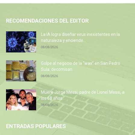
RECOMENDACIONES DEL EDITOR
La IA logra diseñar virus inexistentes en la
naturaleza y enciende...
08/08/2026
Golpe al negocio de la “wax” en San Pedro
Sula: decomisan...
08/08/2026
Muere Jorge Messi, padre de Lionel Messi, a
los 68 años...
08/08/2026
ENTRADAS POPULARES