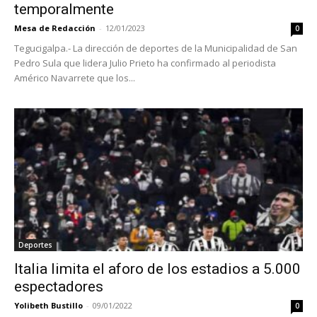
temporalmente
Mesa de Redacción
-
12/01/2023
0
Tegucigalpa.- La dirección de deportes de la Municipalidad de San
Pedro Sula que lidera Julio Prieto ha confirmado al periodista
Américo Navarrete que los...
Deportes
Italia limita el aforo de los estadios a 5.000
espectadores
Yolibeth Bustillo
-
09/01/2022
0