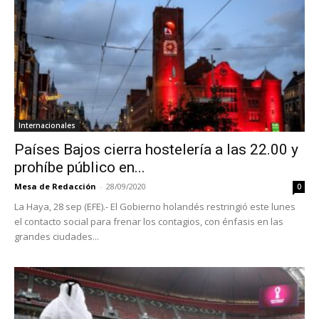
Internacionales
Países Bajos cierra hostelería a las 22.00 y
prohíbe público en...
Mesa de Redacción
-
28/09/2020
0
La Haya, 28 sep (EFE).- El Gobierno holandés restringió este lunes
el contacto social para frenar los contagios, con énfasis en las
grandes ciudades...