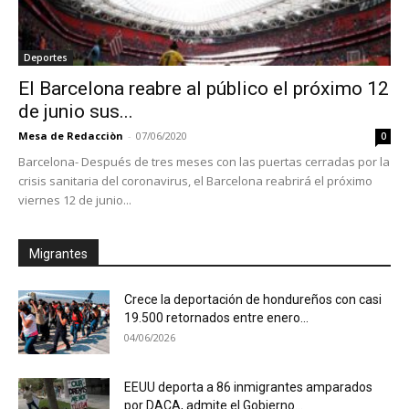
Deportes
El Barcelona reabre al público el próximo 12
de junio sus...
Mesa de Redacciòn
-
07/06/2020
0
Barcelona- Después de tres meses con las puertas cerradas por la
crisis sanitaria del coronavirus, el Barcelona reabrirá el próximo
viernes 12 de junio...
Migrantes
Crece la deportación de hondureños con casi
19.500 retornados entre enero...
04/06/2026
EEUU deporta a 86 inmigrantes amparados
por DACA, admite el Gobierno...