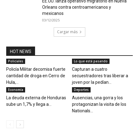
EE.UU. lanza operativo migratorio en Nueva
Orleans contra centroamericanos y
mexicanos
03/12/2025
Cargar más
HOT NEWS
Policiales
Lo que está pasando
Policía Militar decomisa fuerte
Capturan a cuatro
cantidad de droga en Cerro de
secuestradores tras liberar a
Hula,...
joven por la pedían...
Economía
Deportes
La deuda externa de Honduras
Ausencias, una gorra y los
sube un 1,7% y llega a...
protagonizan la visita de los
Nationals...