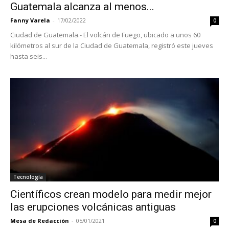
Guatemala alcanza al menos...
Fanny Varela
-
17/02/2022
0
Ciudad de Guatemala.- El volcán de Fuego, ubicado a unos 60
kilómetros al sur de la Ciudad de Guatemala, registró este jueves
hasta seis...
Tecnología
Científicos crean modelo para medir mejor
las erupciones volcánicas antiguas
Mesa de Redacciòn
-
05/01/2021
0