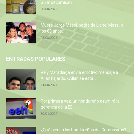
Sula: decomisan...
08/08/2026
Muere Jorge Messi, padre de Lionel Messi, a
los 68 años...
08/08/2026
ENTRADAS POPULARES
Rely Maradiaga envía emotivo mensaje a
Allan Fajardo, «Allan se está...
11/08/2021
Por primera vez, un hondureño asumirá la
gerencia de la EEH
30/01/2022
¿Qué piensa los hondureños del Coronavirus?