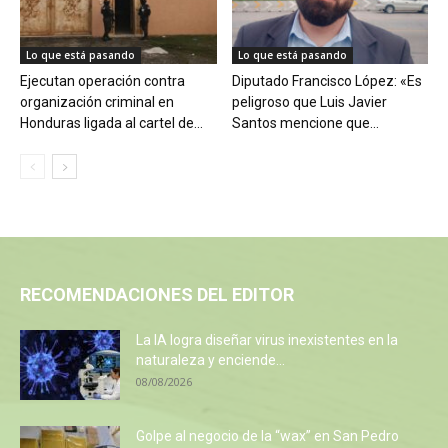
Lo que está pasando
Lo que está pasando
Ejecutan operación contra
Diputado Francisco López: «Es
organización criminal en
peligroso que Luis Javier
Honduras ligada al cartel de...
Santos mencione que...
RECOMENDACIONES DEL EDITOR
La IA logra diseñar virus inexistentes en la
naturaleza y enciende...
08/08/2026
Golpe al negocio de la “wax” en San Pedro