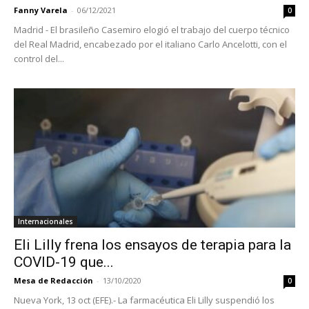
Fanny Varela
-
06/12/2021
0
Madrid - El brasileño Casemiro elogió el trabajo del cuerpo técnico
del Real Madrid, encabezado por el italiano Carlo Ancelotti, con el
control del...
Internacionales
Eli Lilly frena los ensayos de terapia para la
COVID-19 que...
Mesa de Redacción
-
13/10/2020
0
Nueva York, 13 oct (EFE).- La farmacéutica Eli Lilly suspendió los