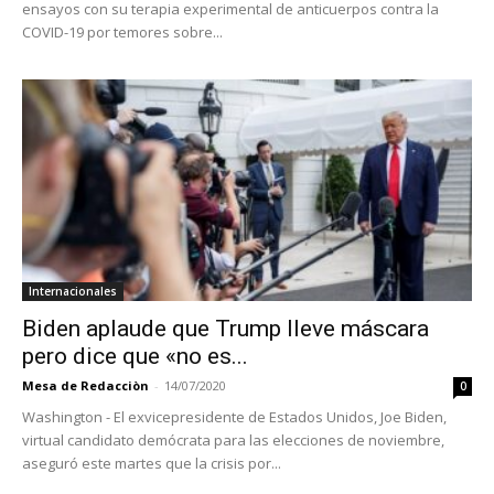
ensayos con su terapia experimental de anticuerpos contra la
COVID-19 por temores sobre...
Internacionales
Biden aplaude que Trump lleve máscara
pero dice que «no es...
Mesa de Redacciòn
-
14/07/2020
0
Washington - El exvicepresidente de Estados Unidos, Joe Biden,
virtual candidato demócrata para las elecciones de noviembre,
aseguró este martes que la crisis por...