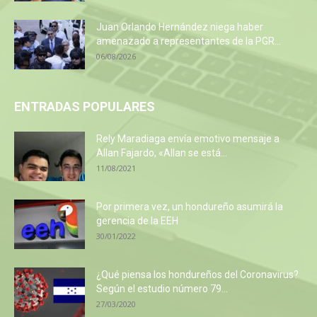
Juan Orlando Hernández niega haber
amenazado a representantes de la PGR...
06/08/2026
ENTRADAS POPULARES
Rely Maradiaga envía emotivo mensaje a
Allan Fajardo, «Allan se está...
11/08/2021
Por primera vez, un hondureño asumirá la
gerencia de la EEH
30/01/2022
¿Qué piensa los hondureños del Coronavirus?
Según el estudio número 79...
27/03/2020