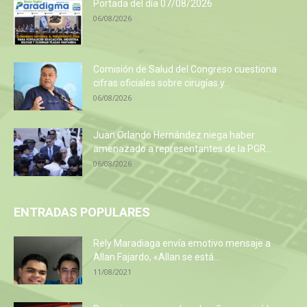
Portada del día 07/08/2026
06/08/2026
Comisión de Salud del Congreso cuestiona
cifras oficiales sobre cirugías y...
06/08/2026
Juan Orlando Hernández niega haber
amenazado a representantes de la PGR...
06/08/2026
ENTRADAS POPULARES
Rely Maradiaga envía emotivo mensaje a
Allan Fajardo, «Allan se está...
11/08/2021