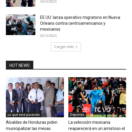
24/12/2025
EE.UU. lanza operativo migratorio en Nueva
Orleans contra centroamericanos y
mexicanos
03/12/2025
Cargar más
HOT NEWS
Lo que está pasando
Deportes
Alcaldes de Honduras piden
La selección mexicana
municipalizar las mesas
reaparecerá en un amistoso el