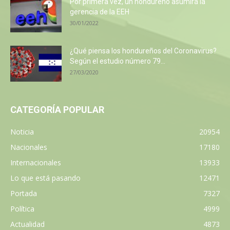
Por primera vez, un hondureño asumirá la
gerencia de la EEH
30/01/2022
¿Qué piensa los hondureños del Coronavirus?
Según el estudio número 79...
27/03/2020
CATEGORÍA POPULAR
Noticia
20954
Nacionales
17180
Internacionales
13933
Lo que está pasando
12471
Portada
7327
Política
4999
Actualidad
4873