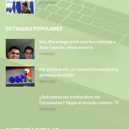
08/08/2026
ENTRADAS POPULARES
Rely Maradiaga envía emotivo mensaje a
Allan Fajardo, «Allan se está...
11/08/2021
Por primera vez, un hondureño asumirá la
gerencia de la EEH
30/01/2022
¿Qué piensa los hondureños del
Coronavirus? Según el estudio número 79...
27/03/2020