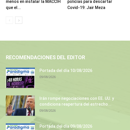
menos en instalar la MACCIH
policías para descartar
que el...
Covid-19: Jair Meza
RECOMENDACIONES DEL EDITOR
Portada del día 10/08/2026
09/08/2026
Irán rompe negociaciones con EE. UU. y
condiciona reapertura del estrecho...
09/08/2026
Portada del día 09/08/2026