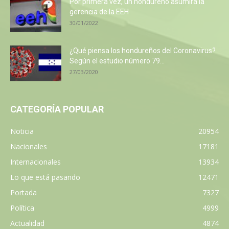
Por primera vez, un hondureño asumirá la
gerencia de la EEH
30/01/2022
¿Qué piensa los hondureños del Coronavirus?
Según el estudio número 79...
27/03/2020
CATEGORÍA POPULAR
Noticia
20954
Nacionales
17181
Internacionales
13934
Lo que está pasando
12471
Portada
7327
Política
4999
Actualidad
4874