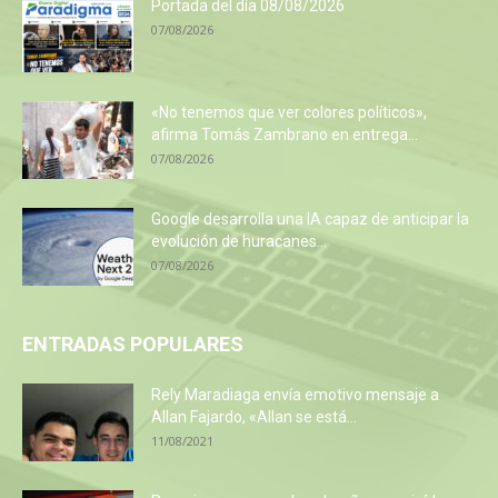
Portada del día 08/08/2026
07/08/2026
«No tenemos que ver colores políticos»,
afirma Tomás Zambrano en entrega...
07/08/2026
Google desarrolla una IA capaz de anticipar la
evolución de huracanes...
07/08/2026
ENTRADAS POPULARES
Rely Maradiaga envía emotivo mensaje a
Allan Fajardo, «Allan se está...
11/08/2021