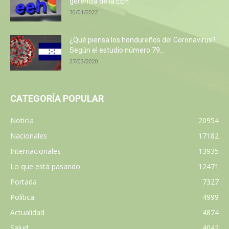
gerencia de la EEH
30/01/2022
¿Qué piensa los hondureños del Coronavirus?
Según el estudio número 79...
27/03/2020
CATEGORÍA POPULAR
Noticia
20954
Nacionales
17182
Internacionales
13935
Lo que está pasando
12471
Portada
7327
Política
4999
Actualidad
4874
Salud
4042