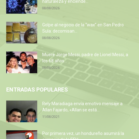
naturaleza y enciende...
08/08/2026
Golpe al negocio de la “wax” en San Pedro
Sula: decomisan...
08/08/2026
Muere Jorge Messi, padre de Lionel Messi, a
los 68 años...
08/08/2026
ENTRADAS POPULARES
Rely Maradiaga envía emotivo mensaje a
Allan Fajardo, «Allan se está...
11/08/2021
Por primera vez, un hondureño asumirá la