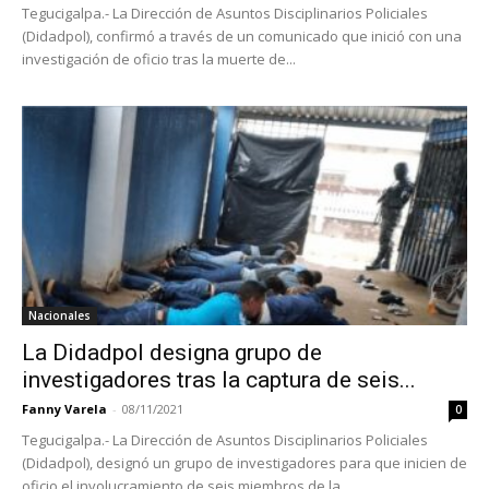
Tegucigalpa.- La Dirección de Asuntos Disciplinarios Policiales
(Didadpol), confirmó a través de un comunicado que inició con una
investigación de oficio tras la muerte de...
Nacionales
La Didadpol designa grupo de
investigadores tras la captura de seis...
Fanny Varela
-
08/11/2021
0
Tegucigalpa.- La Dirección de Asuntos Disciplinarios Policiales
(Didadpol), designó un grupo de investigadores para que inicien de
oficio el involucramiento de seis miembros de la...