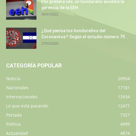
Por primera vez, un hondureño asumirá la
gerencia de la EEH
30/01/2022
¿Qué piensa los hondureños del
Coronavirus? Según el estudio número 79...
27/03/2020
CATEGORÍA POPULAR
Noticia
20954
Nacionales
17181
Internacionales
13934
Lo que está pasando
12471
Portada
7327
Política
4999
Actualidad
4874