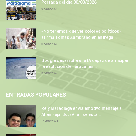
Portada del día 08/08/2026
07/08/2026
«No tenemos que ver colores políticos»,
afirma Tomás Zambrano en entrega...
07/08/2026
Google desarrolla una IA capaz de anticipar
la evolución de huracanes...
07/08/2026
ENTRADAS POPULARES
Rely Maradiaga envía emotivo mensaje a
Allan Fajardo, «Allan se está...
11/08/2021