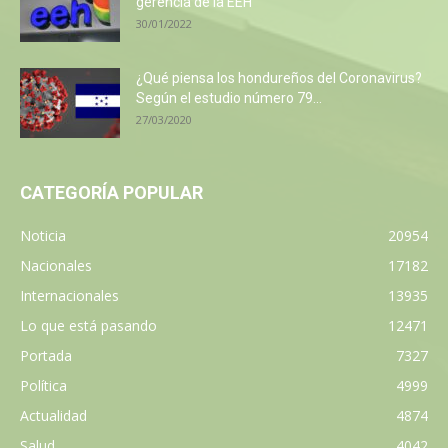
gerencia de la EEH
30/01/2022
¿Qué piensa los hondureños del Coronavirus?
Según el estudio número 79...
27/03/2020
CATEGORÍA POPULAR
Noticia
20954
Nacionales
17182
Internacionales
13935
Lo que está pasando
12471
Portada
7327
Política
4999
Actualidad
4874
Salud
4042