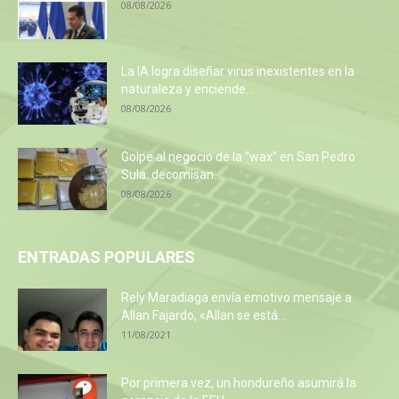
08/08/2026
La IA logra diseñar virus inexistentes en la
naturaleza y enciende...
08/08/2026
Golpe al negocio de la “wax” en San Pedro
Sula: decomisan...
08/08/2026
ENTRADAS POPULARES
Rely Maradiaga envía emotivo mensaje a
Allan Fajardo, «Allan se está...
11/08/2021
Por primera vez, un hondureño asumirá la