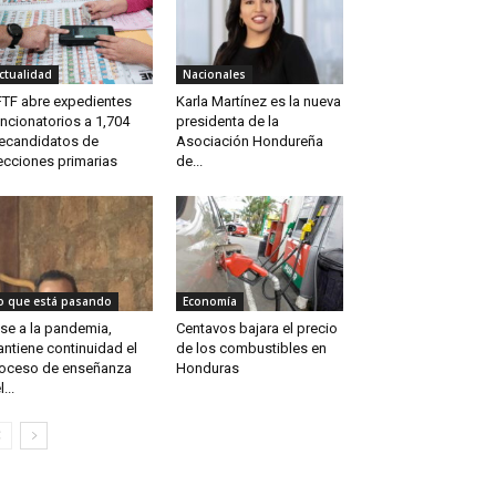
ctualidad
Nacionales
TF abre expedientes
Karla Martínez es la nueva
ncionatorios a 1,704
presidenta de la
ecandidatos de
Asociación Hondureña
ecciones primarias
de...
o que está pasando
Economía
se a la pandemia,
Centavos bajara el precio
ntiene continuidad el
de los combustibles en
oceso de enseñanza
Honduras
...