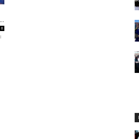
..
0
l