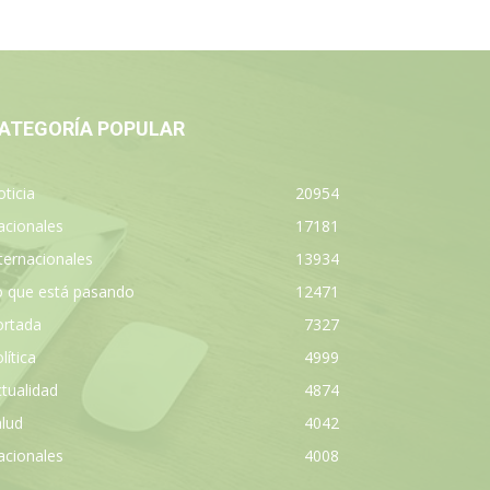
ATEGORÍA POPULAR
ticia
20954
acionales
17181
ternacionales
13934
o que está pasando
12471
ortada
7327
lítica
4999
tualidad
4874
lud
4042
acionales
4008