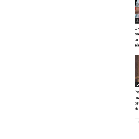
A
UF
sa
pr
el
L
Pe
ma
pr
del