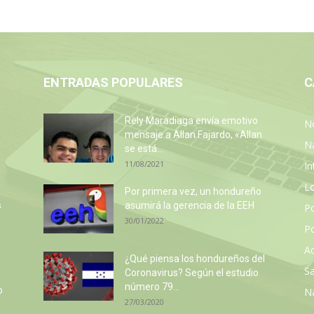
ENTRADAS POPULARES
C
Rely Maradiaga envía emotivo
No
mensaje a Allan Fajardo, «Allan
N
se está...
11/08/2021
In
L
Por primera vez, un hondureño
s
asumirá la gerencia de la EEH
P
30/01/2022
Po
Ac
¿Qué piensa los hondureños del
Sa
Coronavirus? Según el estudio
número 79...
o
N
27/03/2020