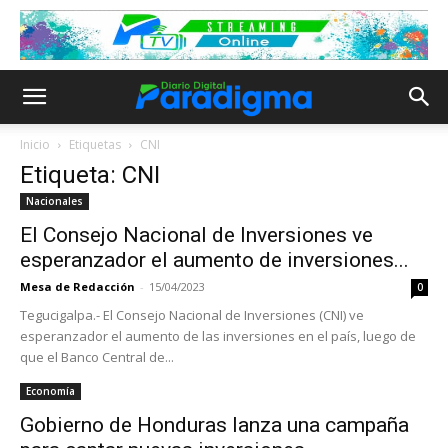
Inicio
Etiquetas
CNI
Etiqueta: CNI
Nacionales
El Consejo Nacional de Inversiones ve
esperanzador el aumento de inversiones...
Mesa de Redacción
-
15/04/2023
0
Tegucigalpa.- El Consejo Nacional de Inversiones (CNI) ve
esperanzador el aumento de las inversiones en el país, luego de
que el Banco Central de...
Economía
Gobierno de Honduras lanza una campaña