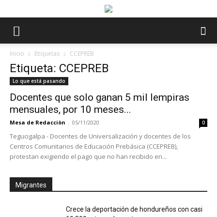
Inicio
Etiquetas
CCEPREB
Etiqueta: CCEPREB
Lo que está pasando
Docentes que solo ganan 5 mil lempiras
mensuales, por 10 meses...
Mesa de Redacciòn
-
05/11/2020
0
Tegucigalpa - Docentes de Universalización y docentes de los
Centros Comunitarios de Educación Prebásica (CCEPREB),
protestan exigiendo el pago que no han recibido en...
Migrantes
Crece la deportación de hondureños con casi