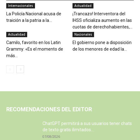
Internacionales
Actualidad
La Policía Nacional acusa de
¡Trancazo! Interventora del
traición a la patria a la...
IHSS oficializa aumento en las
cuotas de derechohabientes,...
Actualidad
Nacionales
Camilo, favorito en los Latin
El gobierno pone a disposición
Grammy: «Es el momento de
de los menores de edad la...
más...
RECOMENDACIONES DEL EDITOR
ChatGPT permitirá a sus usuarios tener chats
de texto gratis ilimitados...
07/08/2026