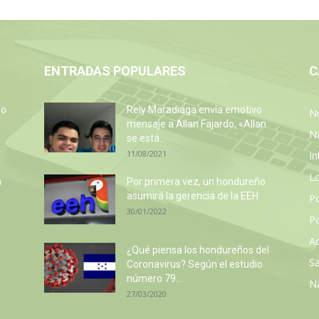
ENTRADAS POPULARES
C
so
Rely Maradiaga envía emotivo
No
e
mensaje a Allan Fajardo, «Allan
N
se está...
11/08/2021
In
L
a
Por primera vez, un hondureño
asumirá la gerencia de la EEH
P
30/01/2022
Po
Ac
¿Qué piensa los hondureños del
Sa
Coronavirus? Según el estudio
número 79...
N
27/03/2020