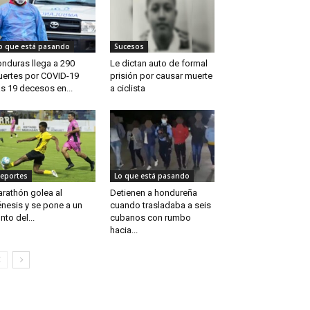
o que está pasando
Sucesos
nduras llega a 290
Le dictan auto de formal
ertes por COVID-19
prisión por causar muerte
as 19 decesos en...
a ciclista
eportes
Lo que está pasando
rathón golea al
Detienen a hondureña
nesis y se pone a un
cuando trasladaba a seis
nto del...
cubanos con rumbo
hacia...