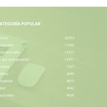
ATEGORÍA POPULAR
ticia
20954
acionales
17180
ternacionales
13933
o que está pasando
12471
ortada
7327
lítica
4999
tualidad
4873
lud
4042
acionales
4008