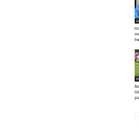
L
Ho
mu
tr
D
Ma
Gé
pu