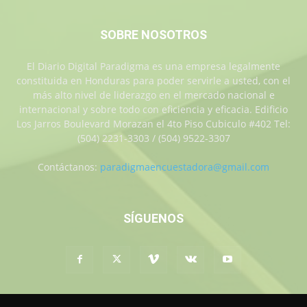
SOBRE NOSOTROS
El Diario Digital Paradigma es una empresa legalmente
constituida en Honduras para poder servirle a usted, con el
más alto nivel de liderazgo en el mercado nacional e
internacional y sobre todo con eficiencia y eficacia. Edificio
Los Jarros Boulevard Morazan el 4to Piso Cubiculo #402 Tel:
(504) 2231-3303 / (504) 9522-3307
Contáctanos:
paradigmaencuestadora@gmail.com
SÍGUENOS