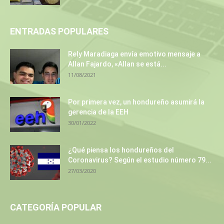
ENTRADAS POPULARES
Rely Maradiaga envía emotivo mensaje a
Allan Fajardo, «Allan se está...
11/08/2021
Por primera vez, un hondureño asumirá la
gerencia de la EEH
30/01/2022
¿Qué piensa los hondureños del
Coronavirus? Según el estudio número 79...
27/03/2020
CATEGORÍA POPULAR