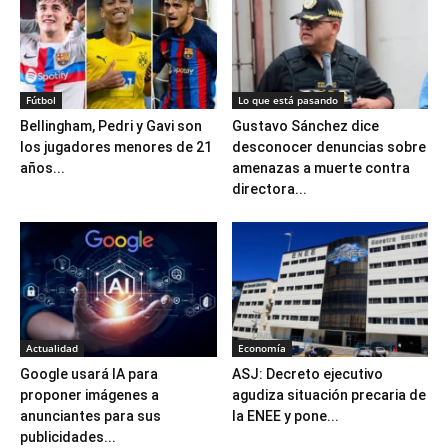
Fútbol
Lo que está pasando
Bellingham, Pedri y Gavi son
Gustavo Sánchez dice
los jugadores menores de 21
desconocer denuncias sobre
años...
amenazas a muerte contra
directora...
Actualidad
Economía
Google usará IA para
ASJ: Decreto ejecutivo
proponer imágenes a
agudiza situación precaria de
anunciantes para sus
la ENEE y pone...
publicidades...