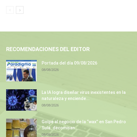
RECOMENDACIONES DEL EDITOR
Portada del día 09/08/2026
08/08/2026
La IA logra diseñar virus inexistentes en la
naturaleza y enciende...
08/08/2026
Golpe al negocio de la “wax” en San Pedro
Sula: decomisan...
08/08/2026