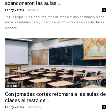
abandonaron las aulas...
Fanny Varela
-
12/06/2023
0
Tegucigalpa.- “En Honduras, más de medio millón de niñas y niños
entre las edades de 5 y 17 años abandonaron las aulas de clases
porque...
Educación
Con jornadas cortas retornará a las aulas de
clases el resto de...
Fanny Varela
-
20/03/2022
0