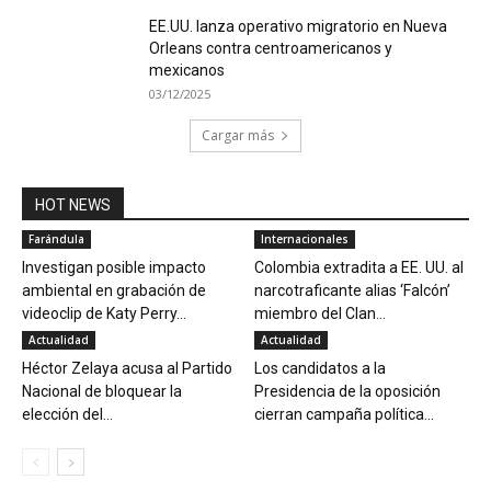
EE.UU. lanza operativo migratorio en Nueva
Orleans contra centroamericanos y
mexicanos
03/12/2025
Cargar más
HOT NEWS
Farándula
Internacionales
Investigan posible impacto
Colombia extradita a EE. UU. al
ambiental en grabación de
narcotraficante alias ‘Falcón’
videoclip de Katy Perry...
miembro del Clan...
Actualidad
Actualidad
Héctor Zelaya acusa al Partido
Los candidatos a la
Nacional de bloquear la
Presidencia de la oposición
elección del...
cierran campaña política...