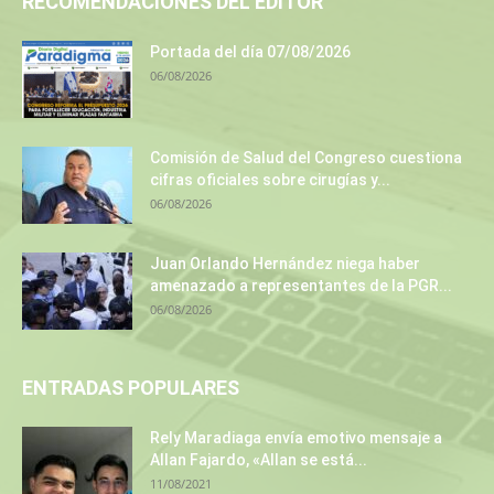
RECOMENDACIONES DEL EDITOR
Portada del día 07/08/2026
06/08/2026
Comisión de Salud del Congreso cuestiona
cifras oficiales sobre cirugías y...
06/08/2026
Juan Orlando Hernández niega haber
amenazado a representantes de la PGR...
06/08/2026
ENTRADAS POPULARES
Rely Maradiaga envía emotivo mensaje a
Allan Fajardo, «Allan se está...
11/08/2021