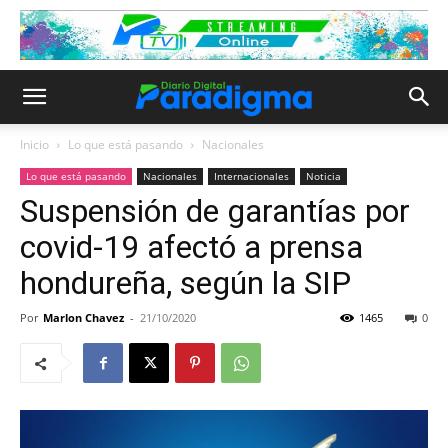
Inicio
Lo que está pasando
Nacionales
Lo que está pasando
Nacionales
Internacionales
Noticia
Suspensión de garantías por
covid-19 afectó a prensa
hondureña, según la SIP
Por
Marlon Chavez
-
21/10/2020
1465
0