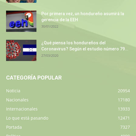
Por primera vez, un hondureño asumirá la
gerencia de la EEH
30/01/2022
¿Qué piensa los hondureños del
Coronavirus? Según el estudio número 79...
27/03/2020
CATEGORÍA POPULAR
Noticia
20954
Nacionales
17180
Internacionales
13933
Lo que está pasando
12471
Portada
7327