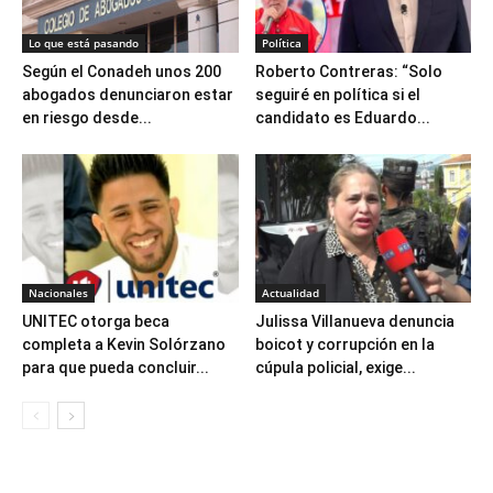
Lo que está pasando
Política
Según el Conadeh unos 200
Roberto Contreras: “Solo
abogados denunciaron estar
seguiré en política si el
en riesgo desde...
candidato es Eduardo...
Nacionales
Actualidad
UNITEC otorga beca
Julissa Villanueva denuncia
completa a Kevin Solórzano
boicot y corrupción en la
para que pueda concluir...
cúpula policial, exige...