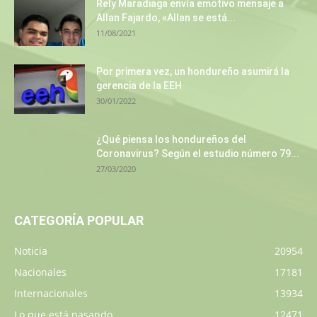
Rely Maradiaga envía emotivo mensaje a
Allan Fajardo, «Allan se está...
11/08/2021
Por primera vez, un hondureño asumirá la
gerencia de la EEH
30/01/2022
¿Qué piensa los hondureños del
Coronavirus? Según el estudio número 79...
27/03/2020
CATEGORÍA POPULAR
Noticia
20954
Nacionales
17181
Internacionales
13934
Lo que está pasando
12471