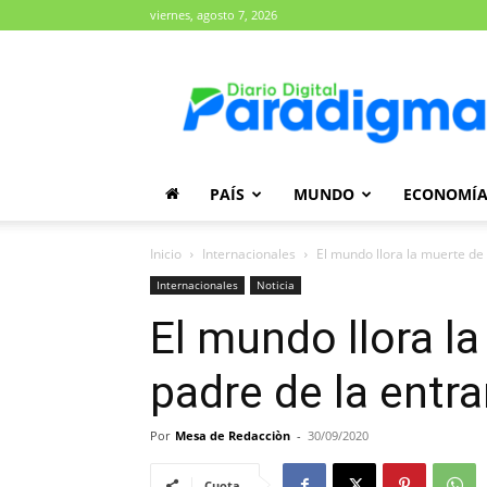
viernes, agosto 7, 2026
Diario
Paradigma
PAÍS
MUNDO
ECONOMÍ
Inicio
Internacionales
El mundo llora la muerte de 
Internacionales
Noticia
El mundo llora la
padre de la entr
Por
Mesa de Redacciòn
-
30/09/2020
Cuota