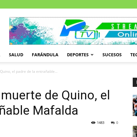
A
SALUD
FARÁNDULA
DEPORTES
SUCESOS
TE
Quino, el padre de la entrañable...
 muerte de Quino, el
añable Mafalda
1483
0