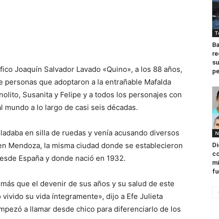
T
Ba
re
su
fico Joaquín Salvador Lavado «Quino», a los 88 años,
p
de personas que adoptaron a la entrañable Mafalda
nolito, Susanita y Felipe y a todos los personajes con
al mundo a lo largo de casi seis décadas.
sladaba en silla de ruedas y venía acusando diversos
N
 en Mendoza, la misma ciudad donde se establecieron
Di
co
esde España y donde nació en 1932.
mi
fu
 más que el devenir de sus años y su salud de este
 vivido su vida íntegramente», dijo a Efe Julieta
pezó a llamar desde chico para diferenciarlo de los