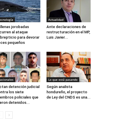
ecnología
Actualidad
llenas jorobadas
Ante declaraciones de
curren al ataque
restructuración en el MP,
brepticio para devorar
Luis Javier...
eces pequeños
acionales
Lo que está pasando
ctan detención judicial
Según analista
ntra los siete
hondureño, el proyecto
embros policiales que
de Ley del CNDS es una...
eron detenidos...