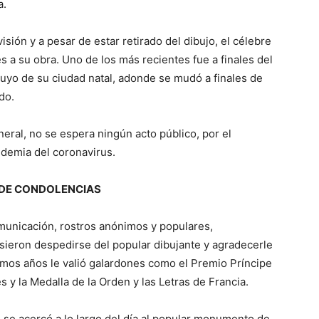
a.
isión y a pesar de estar retirado del dibujo, el célebre
s a su obra. Uno de los más recientes fue a finales del
uyo de su ciudad natal, adonde se mudó a finales de
do.
neral, no se espera ningún acto público, por el
ndemia del coronavirus.
 DE CONDOLENCIAS
omunicación, rostros anónimos y populares,
uisieron despedirse del popular dibujante y agradecerle
imos años le valió galardones como el Premio Príncipe
y la Medalla de la Orden y las Letras de Francia.
 se acercó a lo largo del día al popular monumento de