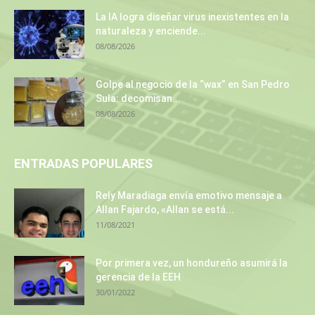
La IA logra diseñar virus inexistentes en la
naturaleza y enciende...
08/08/2026
Golpe al negocio de la “wax” en San Pedro
Sula: decomisan...
08/08/2026
ENTRADAS POPULARES
Rely Maradiaga envía emotivo mensaje a
Allan Fajardo, «Allan se está...
11/08/2021
Por primera vez, un hondureño asumirá la
gerencia de la EEH
30/01/2022