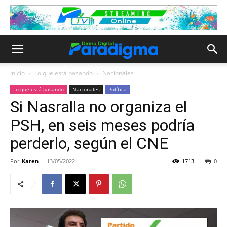
Inicio
Lo que está pasando
Nacionales
Lo que está pasando
Nacionales
Política
Si Nasralla no organiza el
PSH, en seis meses podría
perderlo, según el CNE
Por
Karen
-
13/05/2022
1713
0