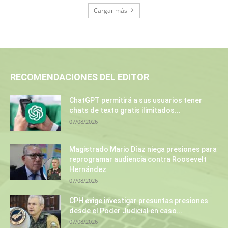
Cargar más
RECOMENDACIONES DEL EDITOR
ChatGPT permitirá a sus usuarios tener
chats de texto gratis ilimitados...
07/08/2026
Magistrado Mario Díaz niega presiones para
reprogramar audiencia contra Roosevelt
Hernández
07/08/2026
CPH exige investigar presuntas presiones
desde el Poder Judicial en caso...
07/08/2026