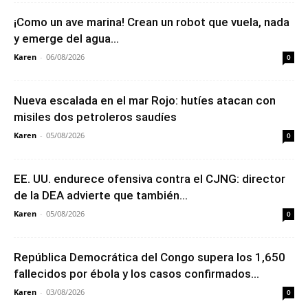
¡Como un ave marina! Crean un robot que vuela, nada
y emerge del agua...
Karen
-
06/08/2026
0
Nueva escalada en el mar Rojo: hutíes atacan con
misiles dos petroleros saudíes
Karen
-
05/08/2026
0
EE. UU. endurece ofensiva contra el CJNG: director
de la DEA advierte que también...
Karen
-
05/08/2026
0
República Democrática del Congo supera los 1,650
fallecidos por ébola y los casos confirmados...
Karen
-
03/08/2026
0