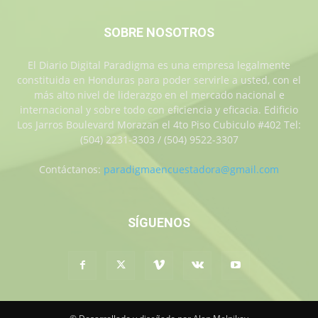
SOBRE NOSOTROS
El Diario Digital Paradigma es una empresa legalmente
constituida en Honduras para poder servirle a usted, con el
más alto nivel de liderazgo en el mercado nacional e
internacional y sobre todo con eficiencia y eficacia. Edificio
Los Jarros Boulevard Morazan el 4to Piso Cubiculo #402 Tel:
(504) 2231-3303 / (504) 9522-3307
Contáctanos:
paradigmaencuestadora@gmail.com
SÍGUENOS