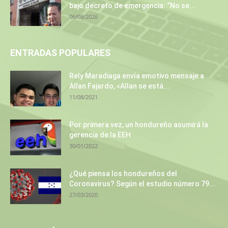
bajo decreto de emergencia: “No se...
06/08/2026
ENTRADAS POPULARES
Rely Maradiaga envía emotivo mensaje a
Allan Fajardo, «Allan se está...
11/08/2021
Por primera vez, un hondureño asumirá la
gerencia de la EEH
30/01/2022
¿Qué piensa los hondureños del
Coronavirus? Según el estudio número 79...
27/03/2020