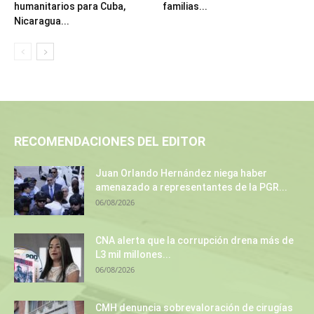
humanitarios para Cuba,
familias...
Nicaragua...
RECOMENDACIONES DEL EDITOR
Juan Orlando Hernández niega haber
amenazado a representantes de la PGR...
06/08/2026
CNA alerta que la corrupción drena más de
L3 mil millones...
06/08/2026
CMH denuncia sobrevaloración de cirugías