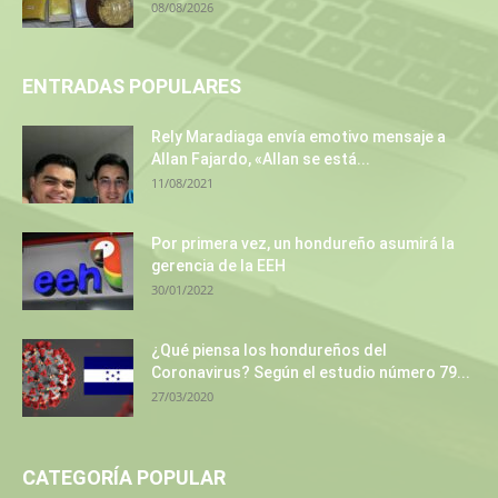
08/08/2026
ENTRADAS POPULARES
Rely Maradiaga envía emotivo mensaje a
Allan Fajardo, «Allan se está...
11/08/2021
Por primera vez, un hondureño asumirá la
gerencia de la EEH
30/01/2022
¿Qué piensa los hondureños del
Coronavirus? Según el estudio número 79...
27/03/2020
CATEGORÍA POPULAR