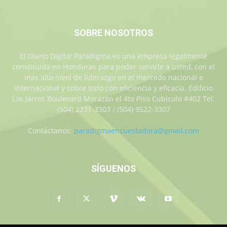
SOBRE NOSOTROS
El Diario Digital Paradigma es una empresa legalmente
constituida en Honduras para poder servirle a usted, con el
más alto nivel de liderazgo en el mercado nacional e
internacional y sobre todo con eficiencia y eficacia. Edificio
Los Jarros Boulevard Morazan el 4to Piso Cubiculo #402 Tel:
(504) 2231-3303 / (504) 9522-3307
Contáctanos:
paradigmaencuestadora@gmail.com
SÍGUENOS