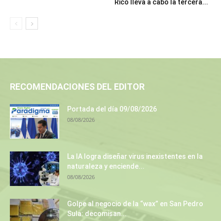
Rico lleva a cabo la tercera...
RECOMENDACIONES DEL EDITOR
Portada del día 09/08/2026
08/08/2026
La IA logra diseñar virus inexistentes en la
naturaleza y enciende...
08/08/2026
Golpe al negocio de la “wax” en San Pedro
Sula: decomisan...