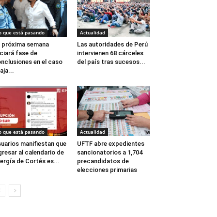
o que está pasando
Actualidad
 próxima semana
Las autoridades de Perú
iciará fase de
intervienen 68 cárceles
nclusiones en el caso
del país tras sucesos...
aja...
o que está pasando
Actualidad
uarios manifiestan que
UFTF abre expedientes
gresar al calendario de
sancionatorios a 1,704
ergía de Cortés es...
precandidatos de
elecciones primarias