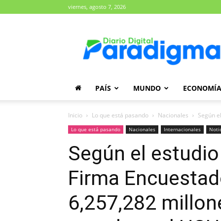
viernes, agosto 7, 2026
Diario
Paradigma
PAÍS
MUNDO
ECONOMÍ
Inicio
Lo que está pasando
Nacionales
Según el
Lo que está pasando
Nacionales
Internacionales
Noti
Según el estudio
Firma Encuestad
6,257,282 millo