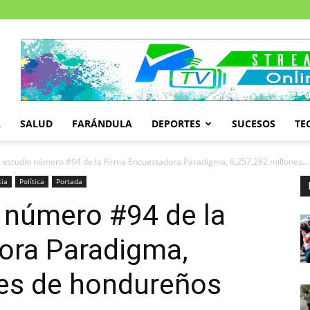
A
SALUD
FARÁNDULA
DEPORTES
SUCESOS
TE
 estudio número #94 de la Firma Encuestadora Paradigma, 6,257,282 millones...
cia
Política
Portada
 número #94 de la
ora Paradigma,
nes de hondureños