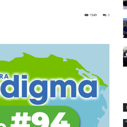
1549
0