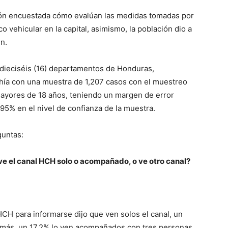
ción encuestada cómo evalúan las medidas tomadas por
co vehicular en la capital, asimismo, la población dio a
n.
n dieciséis (16) departamentos de Honduras,
Bahía con una muestra de 1,207 casos con el muestreo
mayores de 18 años, teniendo un margen de error
 95% en el nivel de confianza de la muestra.
guntas:
 ve el canal HCH solo o acompañado, o ve otro canal?
CH para informarse dijo que ven solos el canal, un
más, un 17.2% lo ven acompañados con tres personas