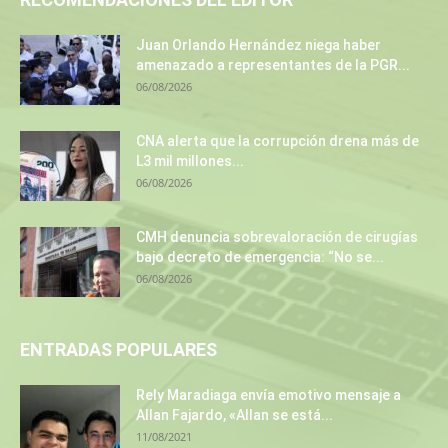
Juan Orlando Hernández niega haber
amenazado a representantes de la PGR...
06/08/2026
CNA alerta que la corrupción drena más de
L3 mil millones...
06/08/2026
CMH denuncia sobrevaloración de cirugías
bajo decreto de emergencia: “No se...
06/08/2026
ENTRADAS POPULARES
Rely Maradiaga envía emotivo mensaje a
Allan Fajardo, «Allan se está...
11/08/2021