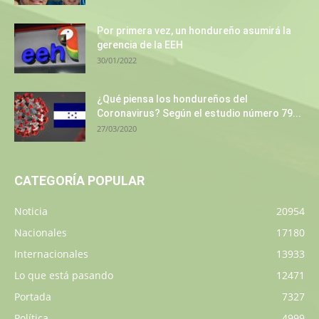
Por primera vez, un hondureño asumirá la
gerencia de la EEH
30/01/2022
¿Qué piensa los hondureños del
Coronavirus? Según el estudio número 79...
27/03/2020
CATEGORÍA POPULAR
Noticia
20954
Nacionales
17180
Internacionales
13933
Lo que está pasando
12471
Portada
7327
Política
4999