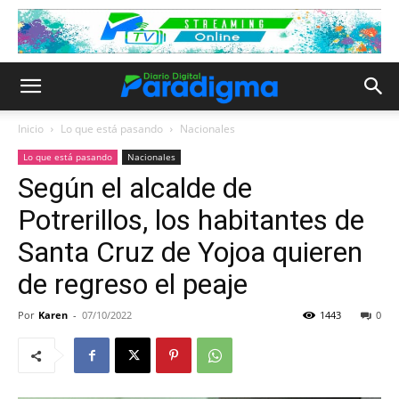
Inicio
Lo que está pasando
Nacionales
Lo que está pasando
Nacionales
Según el alcalde de
Potrerillos, los habitantes de
Santa Cruz de Yojoa quieren
de regreso el peaje
Por
Karen
-
07/10/2022
1443
0