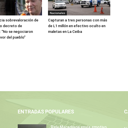
Nacionales
ia sobrevaloración de
Capturan a tres personas con más
jo decreto de
de L1 millón en efectivo oculto en
 “No se negociaron
maletas en La Ceiba
avor del pueblo”
ENTRADAS POPULARES
C
Rely Maradiaga envía emotivo