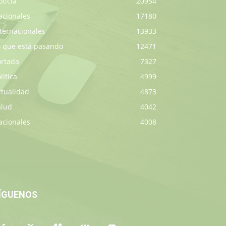
ticia
20954
acionales
17180
ternacionales
13933
o que está pasando
12471
ortada
7327
lítica
4999
ctualidad
4873
alud
4042
acionales
4008
ÍGUENOS