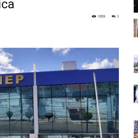
ica
1059
0