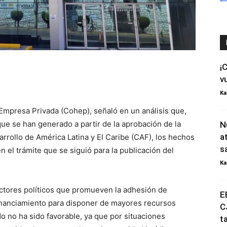
¡
v
Ka
Empresa Privada (Cohep), señaló en un análisis que,
ue se han generado a partir de la aprobación de la
N
a
rollo de América Latina y El Caribe (CAF), los hechos
s
n el trámite que se siguió para la publicación del
Ka
s actores políticos que promueven la adhesión de
E
inanciamiento para disponer de mayores recursos
C
ado no ha sido favorable, ya que por situaciones
t