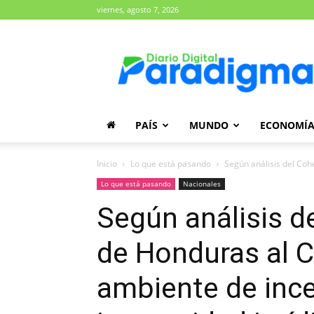
viernes, agosto 7, 2026
Diario
Paradigma
PAÍS
MUNDO
ECONOMÍ
Inicio
Lo que está pasando
Según análisis del Coh
Lo que está pasando
Nacionales
Según análisis d
de Honduras al 
ambiente de inc