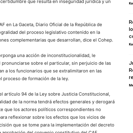
ncertidumbre que resulta en inseguridad jurídica y un
Ka
R
F en La Gaceta, Diario Oficial de la República de
l
ralidad del proceso legislativo contenido en la
c
iones complementarias que desarrollan, dice el Cohep.
Ka
rponga una acción de inconstitucionalidad, le
J
 pronunciarse sobre el particular, sin perjuicio de las
R
 a los funcionarios que se extralimitaron en las
r
l proceso de formación de la ley.
Me
 artículo 94 de la Ley sobre Justicia Constitucional,
alidad de la norma tendrá efectos generales y derogará
te que los actores políticos correspondientes no
ara reflexionar sobre los efectos que los vicios de
ecisión que se tome para la implementación del decreto
 aprobación del convenio constitutivo del CAF.