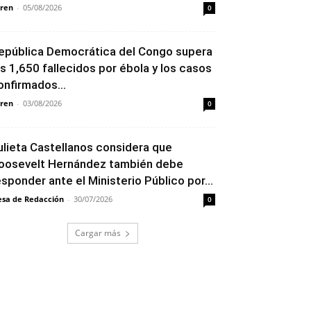
ren
-
05/08/2026
0
epública Democrática del Congo supera
os 1,650 fallecidos por ébola y los casos
onfirmados...
ren
-
03/08/2026
0
ulieta Castellanos considera que
oosevelt Hernández también debe
esponder ante el Ministerio Público por...
sa de Redacción
-
30/07/2026
0
Cargar más