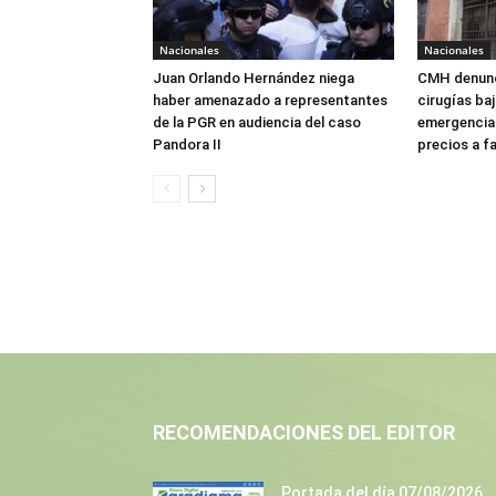
Nacionales
Nacionales
Juan Orlando Hernández niega
CMH denunc
haber amenazado a representantes
cirugías ba
de la PGR en audiencia del caso
emergencia:
Pandora II
precios a f
RECOMENDACIONES DEL EDITOR
Portada del día 07/08/2026