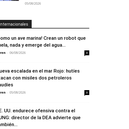
05/08/2026
Internacionales
Como un ave marina! Crean un robot que
uela, nada y emerge del agua...
ren
-
06/08/2026
0
ueva escalada en el mar Rojo: hutíes
tacan con misiles dos petroleros
audíes
ren
-
05/08/2026
0
E. UU. endurece ofensiva contra el
JNG: director de la DEA advierte que
ambién...