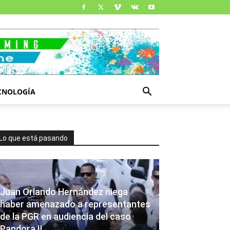
CNOLOGÍA
Lo que está pasando
Juan Orlando Hernández niega
haber amenazado a representantes
de la PGR en audiencia del caso
Pandora II