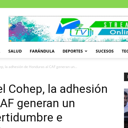
A
SALUD
FARÁNDULA
DEPORTES
SUCESOS
TE
ep, la adhesión de Honduras al CAF generan un...
el Cohep, la adhesión
CAF generan un
ertidumbre e