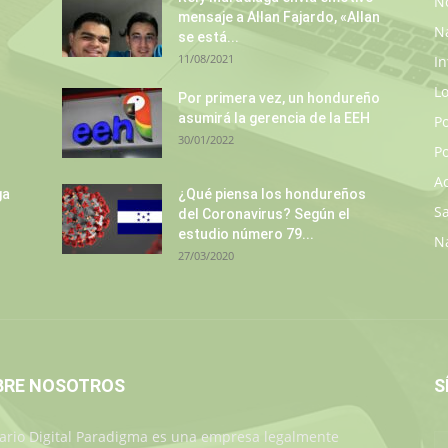
No
mensaje a Allan Fajardo, «Allan
N
se está...
11/08/2021
In
L
Por primera vez, un hondureño
asumirá la gerencia de la EEH
P
30/01/2022
Po
A
ga
¿Qué piensa los hondureños
S
del Coronavirus? Según el
estudio número 79...
N
27/03/2020
BRE NOSOTROS
S
iario Digital Paradigma es una empresa legalmente