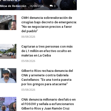
Mesa de Redacción
-
06/08/2026
0
CMH denuncia sobrevaloración de
cirugías bajo decreto de emergencia:
“No se negociaron precios a favor
del pueblo”
06/08/2026
Capturan a tres personas con más
de L1 millón en efectivo oculto en
maletas en La Ceiba
05/08/2026
Gilberto Ríos rechaza denuncia del
CNA y arremete contra Gabriela
Castellanos: “Es una tonta puesta
por los gringos para atacarme”
05/08/2026
CNA denuncia millonario desfalco en
el FOSOVI y señala a exfuncionarios
Gilberto Ríos y Juan Ramón Cruz